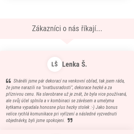
Zákazníci o nás říkají...
Lenka Š.
LŠ
Sháněli jsme pár dekorací na venkovní obřad, tak jsem ráda,
že jsme narazili na "svatbusradosti", dekorace hezké a za
příznivou cenu. Na slavobrane už je znát, že byla vice používaná,
ale svůj účel splnila a v kombinaci se závěsem a umelyma
kytkama vypadala honosne plus hezky stolek :-) Jako bonus
velice rychlá komunikace pri vyřízení a následné vyzvednuti
objednávky, byli jsme spokojeni.