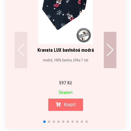
Kravata LUX bavlněná modrá
Kape
modrá, 100% bavlna, šířka 7 cm
597 Kč
Skladem
Koupit