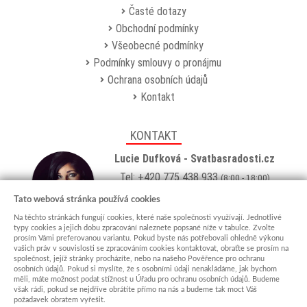
Časté dotazy
Obchodní podmínky
Všeobecné podmínky
Podmínky smlouvy o pronájmu
Ochrana osobních údajů
Kontakt
KONTAKT
Lucie Dufková - Svatbasradosti.cz
Tel: +420 775 438 933
(8:00 - 18:00)
Email:
info@svatbasradosti.cz
Tato webová stránka používá cookies
Na těchto stránkách fungují cookies, které naše společnosti využívají. Jednotlivé
Showroom
typy cookies a jejich dobu zpracování naleznete popsané níže v tabulce. Zvolte
prosím Vámi preferovanou variantu. Pokud byste nás potřebovali ohledně výkonu
Jungmannova 627, Kyjov 69701
vašich práv v souvislosti se zpracováním cookies kontaktovat, obraťte se prosím na
Po-Pá: po domluvě (
více info
)
společnost, jejíž stránky procházíte, nebo na našeho Pověřence pro ochranu
osobních údajů. Pokud si myslíte, že s osobními údaji nenakládáme, jak bychom
měli, máte možnost podat stížnost u Úřadu pro ochranu osobních údajů. Budeme
však rádi, pokud se nejdříve obrátíte přímo na nás a budeme tak moct Váš
požadavek obratem vyřešit.