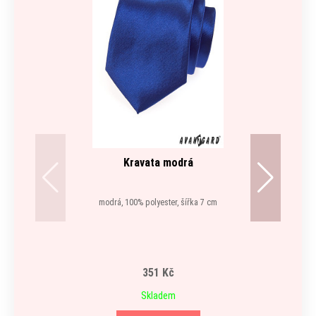
Kravata modrá
Šle 
na k
modrá, 100% polyester, šířka 7 cm
černá, 
351 Kč
Skladem