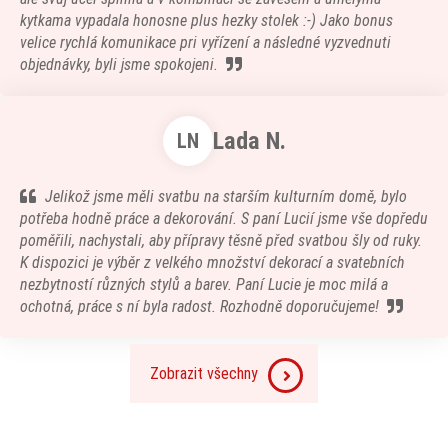
kytkama vypadala honosne plus hezky stolek :-) Jako bonus
velice rychlá komunikace pri vyřízení a následné vyzvednuti
objednávky, byli jsme spokojeni.
Lada N.
LN
Jelikož jsme měli svatbu na starším kulturním domě, bylo
potřeba hodně práce a dekorování. S paní Lucií jsme vše dopředu
poměřili, nachystali, aby přípravy těsně před svatbou šly od ruky.
K dispozici je výběr z velkého množství dekorací a svatebních
nezbytností různých stylů a barev. Paní Lucie je moc milá a
ochotná, práce s ní byla radost. Rozhodně doporučujeme!
Zobrazit všechny