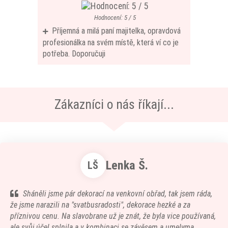
Hodnocení: 5 / 5
Příjemná a milá paní majitelka, opravdová
profesionálka na svém místě, která ví co je
potřeba. Doporučuji
Zákazníci o nás říkají...
Lenka Š.
LŠ
Sháněli jsme pár dekorací na venkovní obřad, tak jsem ráda,
že jsme narazili na "svatbusradosti", dekorace hezké a za
příznivou cenu. Na slavobrane už je znát, že byla vice používaná,
ale svůj účel splnila a v kombinaci se závěsem a umelyma