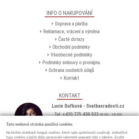
INFO O NAKUPOVÁNÍ
Doprava a platba
Reklamace, vrácení a výměna
Časté dotazy
Obchodní podmínky
Všeobecné podmínky
Podmínky smlouvy o pronájmu
Ochrana osobních údajů
Kontakt
KONTAKT
Lucie Dufková - Svatbasradosti.cz
Tel: +420 775 438 933
(8:00 - 18:00)
Email:
info@svatbasradosti.cz
Tato webová stránka používá cookies
Na těchto stránkách fungují cookies, které naše společnosti využívají. Jednotlivé
Showroom
typy cookies a jejich dobu zpracování naleznete popsané níže v tabulce. Zvolte