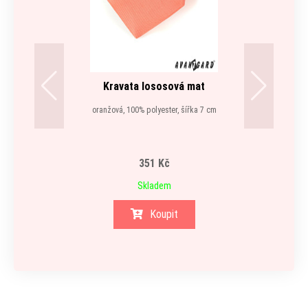
Kravata lososová mat
oranžová, 100% polyester, šířka 7 cm
351 Kč
Skladem
Koupit