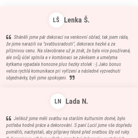
Lenka Š.
LŠ
Sháněli jsme pár dekorací na venkovní obřad, tak jsem ráda,
že jsme narazili na "svatbusradosti", dekorace hezké a za
příznivou cenu. Na slavobrane už je znát, že byla vice používaná,
ale svůj účel splnila a v kombinaci se závěsem a umelyma
kytkama vypadala honosne plus hezky stolek :-) Jako bonus
velice rychlá komunikace pri vyřízení a následné vyzvednuti
objednávky, byli jsme spokojeni.
Lada N.
LN
Jelikož jsme měli svatbu na starším kulturním domě, bylo
potřeba hodně práce a dekorování. S paní Lucií jsme vše dopředu
poměřili, nachystali, aby přípravy těsně před svatbou šly od ruky.