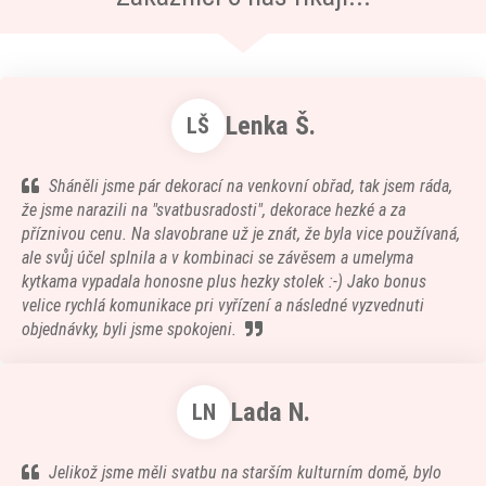
Lenka Š.
LŠ
Sháněli jsme pár dekorací na venkovní obřad, tak jsem ráda,
že jsme narazili na "svatbusradosti", dekorace hezké a za
příznivou cenu. Na slavobrane už je znát, že byla vice používaná,
ale svůj účel splnila a v kombinaci se závěsem a umelyma
kytkama vypadala honosne plus hezky stolek :-) Jako bonus
velice rychlá komunikace pri vyřízení a následné vyzvednuti
objednávky, byli jsme spokojeni.
Lada N.
LN
Jelikož jsme měli svatbu na starším kulturním domě, bylo