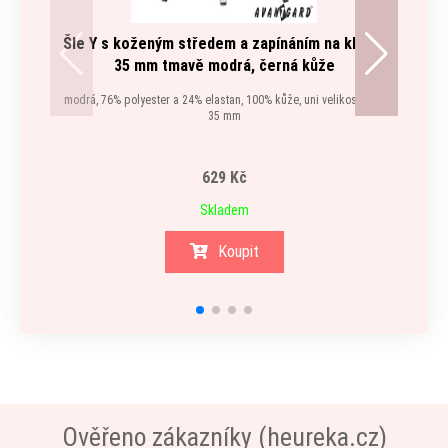
Šle Y s koženým středem a zapínáním na klipy -
Šle Y
35 mm tmavě modrá, černá kůže
modrá, 76% polyester a 24% elastan, 100% kůže, uni velikost, šíře
modrá, 
35 mm
629 Kč
Skladem
Koupit
Ověřeno zákazníky (heureka.cz)