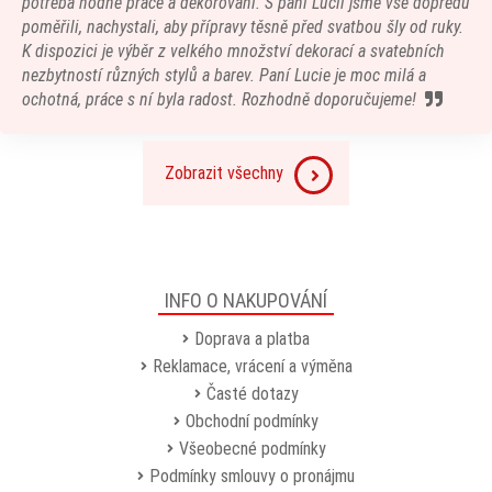
potřeba hodně práce a dekorování. S paní Lucií jsme vše dopředu
poměřili, nachystali, aby přípravy těsně před svatbou šly od ruky.
K dispozici je výběr z velkého množství dekorací a svatebních
nezbytností různých stylů a barev. Paní Lucie je moc milá a
ochotná, práce s ní byla radost. Rozhodně doporučujeme!
Zobrazit všechny
INFO O NAKUPOVÁNÍ
Doprava a platba
Reklamace, vrácení a výměna
Časté dotazy
Obchodní podmínky
Všeobecné podmínky
Podmínky smlouvy o pronájmu