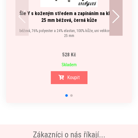
Šle Y s koženým středem a zapínáním na klipy -
Šle Y
25 mm béžová, černá kůže
béžová, 76% polyester a 24% elastan, 100% kůže, uni velikost, šíře
béžová,
25 mm
528 Kč
Skladem
Koupit
Zákazníci o nás říkají...