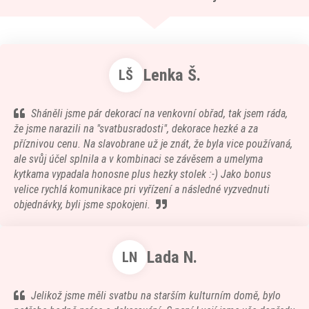
Lenka Š.
LŠ
Sháněli jsme pár dekorací na venkovní obřad, tak jsem ráda,
že jsme narazili na "svatbusradosti", dekorace hezké a za
příznivou cenu. Na slavobrane už je znát, že byla vice používaná,
ale svůj účel splnila a v kombinaci se závěsem a umelyma
kytkama vypadala honosne plus hezky stolek :-) Jako bonus
velice rychlá komunikace pri vyřízení a následné vyzvednuti
objednávky, byli jsme spokojeni.
Lada N.
LN
Jelikož jsme měli svatbu na starším kulturním domě, bylo