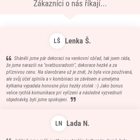
Zákazníci o nás říkají...
Lenka Š.
LŠ
Sháněli jsme pár dekorací na venkovní obřad, tak jsem ráda,
že jsme narazili na "svatbusradosti", dekorace hezké a za
příznivou cenu. Na slavobrane už je znát, že byla vice používaná,
ale svůj účel splnila a v kombinaci se závěsem a umelyma
kytkama vypadala honosne plus hezky stolek :-) Jako bonus
velice rychlá komunikace pri vyřízení a následné vyzvednuti
objednávky, byli jsme spokojeni.
Lada N.
LN