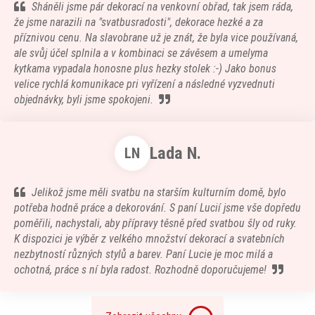
Sháněli jsme pár dekorací na venkovní obřad, tak jsem ráda,
že jsme narazili na "svatbusradosti", dekorace hezké a za
příznivou cenu. Na slavobrane už je znát, že byla vice používaná,
ale svůj účel splnila a v kombinaci se závěsem a umelyma
kytkama vypadala honosne plus hezky stolek :-) Jako bonus
velice rychlá komunikace pri vyřízení a následné vyzvednuti
objednávky, byli jsme spokojeni.
Lada N.
LN
Jelikož jsme měli svatbu na starším kulturním domě, bylo
potřeba hodně práce a dekorování. S paní Lucií jsme vše dopředu
poměřili, nachystali, aby přípravy těsně před svatbou šly od ruky.
K dispozici je výběr z velkého množství dekorací a svatebních
nezbytností různých stylů a barev. Paní Lucie je moc milá a
ochotná, práce s ní byla radost. Rozhodně doporučujeme!