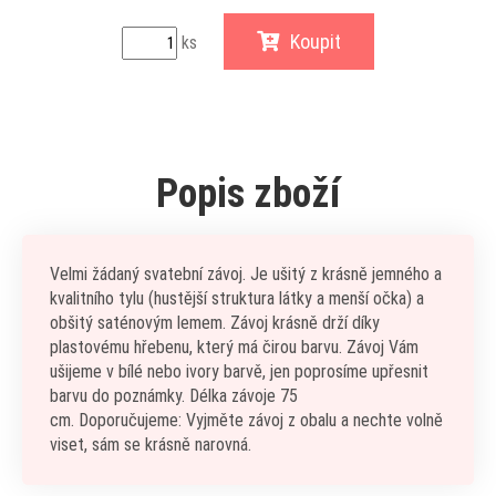
Koupit
ks
Popis zboží
Velmi žádaný svatební závoj. Je ušitý z krásně jemného a
kvalitního tylu (hustější struktura látky a menší očka) a
obšitý saténovým lemem. Závoj krásně drží díky
plastovému hřebenu, který má čirou barvu. Závoj Vám
ušijeme v bílé nebo ivory barvě, jen poprosíme upřesnit
barvu do poznámky. Délka závoje 75
cm. Doporučujeme: Vyjměte závoj z obalu a nechte volně
viset, sám se krásně narovná.