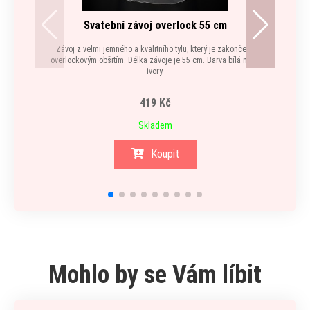
Svatební závoj overlock 55 cm
Závoj z velmi jemného a kvalitního tylu, který je zakončený
Krásný
overlockovým obšitím. Délka závoje je 55 cm. Barva bílá nebo
ivory.
419 Kč
Skladem
Koupit
Mohlo by se Vám líbit