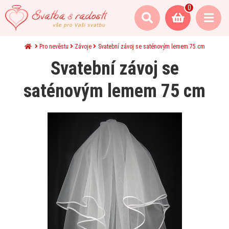
0
Pro nevěstu
Závoje
Svatební závoj se saténovým lemem 75 cm
Svatební závoj se
saténovým lemem 75 cm