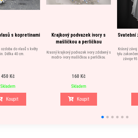
lasů s kopretinami
Krajkový podvazek ivory s
Svatební 
mašličkou a perličkou
 ozdoba do vlasů s květy
Krásný závoj 
Krasný krajkový podvazek ivory zdobený s
in. Délka 40 cm.
tylu zakončen
modro- ivory mašličkou a perličkou.
závoje 95
450 Kč
160 Kč
Skladem
Skladem
Koupit
Koupit