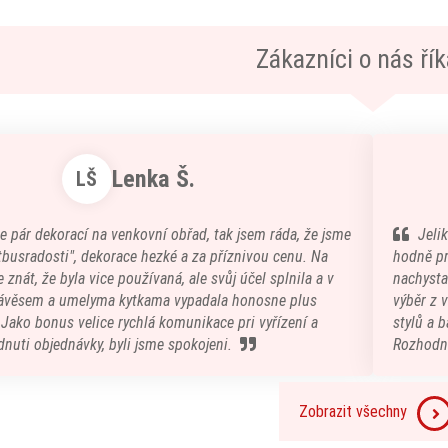
Zákazníci o nás říka
Lenka Š.
LŠ
e pár dekorací na venkovní obřad, tak jsem ráda, že jsme
Jeli
atbusradosti", dekorace hezké a za příznivou cenu. Na
hodně pr
 znát, že byla vice používaná, ale svůj účel splnila a v
nachystal
ávěsem a umelyma kytkama vypadala honosne plus
výběr z 
) Jako bonus velice rychlá komunikace pri vyřízení a
stylů a b
nuti objednávky, byli jsme spokojeni.
Rozhodn
Zobrazit všechny