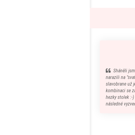
Sháněli jsm
narazili na "sv
slavobrane už je
kombinaci se z
hezky stolek :-
následné vyzved