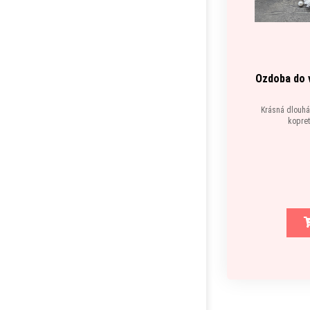
Ozdoba do v
Krásná dlouhá
kopret