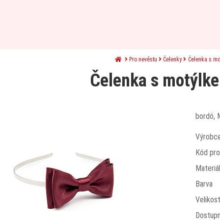
Pro nevěstu
Čelenky
Čelenka s mo
Čelenka s motýlk
bordó, 
Výrobc
Kód pro
Materiá
Barva
Velikos
Dostup