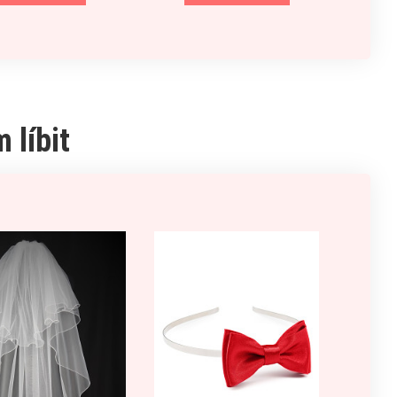
 líbit