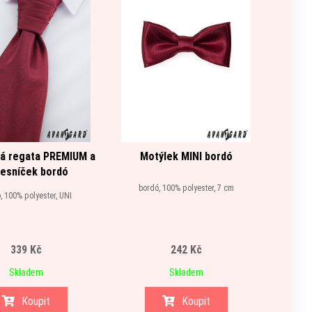
á regata PREMIUM a
Motýlek MINI bordó
K
esníček bordó
bordó, 100% polyester, 7 cm
bordó,
, 100% polyester, UNI
339 Kč
242 Kč
Skladem
Skladem
Koupit
Koupit