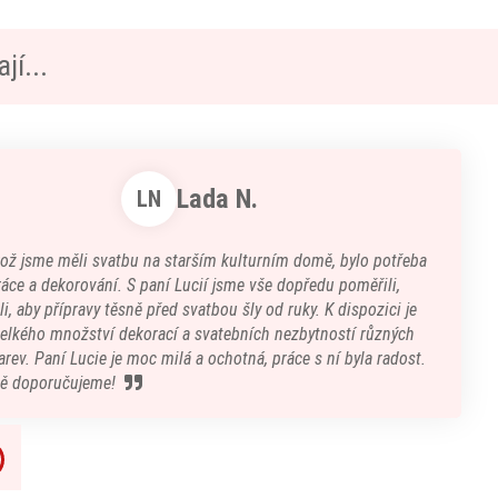
jí...
Lada N.
LN
kož jsme měli svatbu na starším kulturním domě, bylo potřeba
áce a dekorování. S paní Lucií jsme vše dopředu poměřili,
i, aby přípravy těsně před svatbou šly od ruky. K dispozici je
velkého množství dekorací a svatebních nezbytností různých
arev. Paní Lucie je moc milá a ochotná, práce s ní byla radost.
ě doporučujeme!