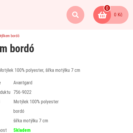
0
0 Kč
týlkem bordó
em bordó
Motýlek 100% polyester, šířka motýlku 7 cm
e
Avantgard
duktu
756-9022
l
Motýlek 100% polyester
bordó
t
šířka motýlku 7 cm
nost
Skladem