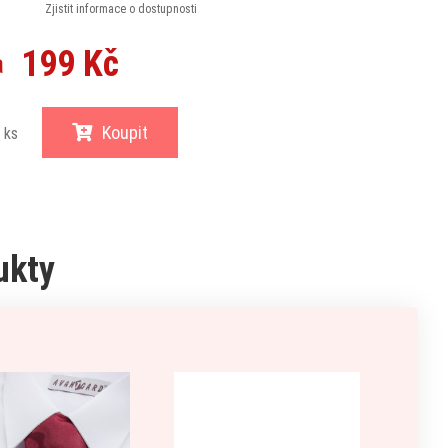
Zjistit informace o dostupnosti
199 Kč
a
Koupit
ks
ukty