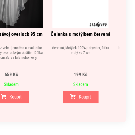
závoj overlock 95 cm
Čelenka s motýlkem červená
Čele
z velmi jemného a kvalitního
červená, Motýlek 100% polyester, šířka
bílá, Motýl
ý overlockvým obšitím. Délka
motýlku 7 cm
 cm.Barva bílá nebo ivory.
659 Kč
199 Kč
Skladem
Skladem
Koupit
Koupit