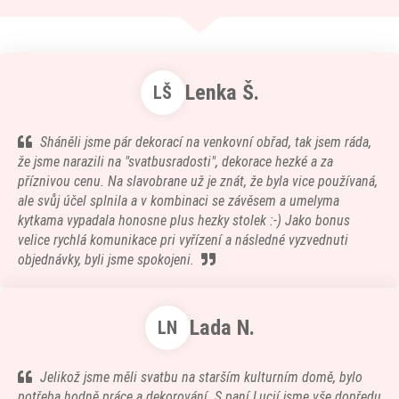
Lenka Š.
LŠ
Sháněli jsme pár dekorací na venkovní obřad, tak jsem ráda,
že jsme narazili na "svatbusradosti", dekorace hezké a za
příznivou cenu. Na slavobrane už je znát, že byla vice používaná,
ale svůj účel splnila a v kombinaci se závěsem a umelyma
kytkama vypadala honosne plus hezky stolek :-) Jako bonus
velice rychlá komunikace pri vyřízení a následné vyzvednuti
objednávky, byli jsme spokojeni.
Lada N.
LN
Jelikož jsme měli svatbu na starším kulturním domě, bylo
potřeba hodně práce a dekorování. S paní Lucií jsme vše dopředu