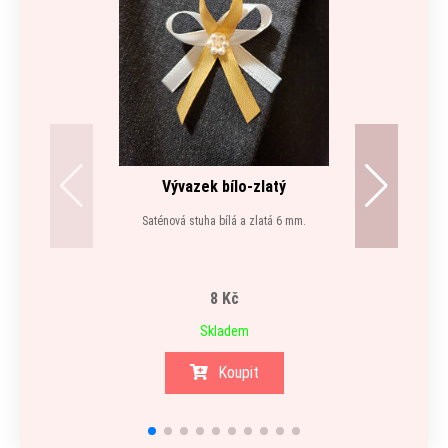
Vývazek bílo-zlatý
Saténová stuha bílá a zlatá 6 mm.
VÝPRO
8 Kč
Skladem
Koupit