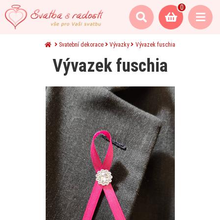
0
Svatební dekorace
Vývazky
Vývazek fuschia
Vývazek fuschia