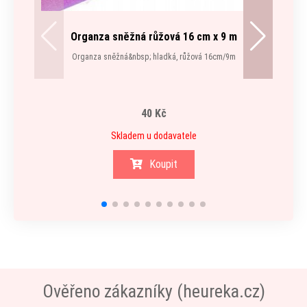
Organza sněžná růžová 16 cm x 9 m
Organza sněžná&nbsp; hladká, růžová 16cm/9m
Krysta
40 Kč
Skladem u dodavatele
Koupit
Ověřeno zákazníky (heureka.cz)