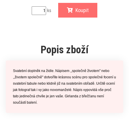
Koupit
ks
Popis zboží
Svatební doplněk na židle. Nápisem ,,společně životem" nebo
,,životem společně" dotvoříte krásnou scénu pro společné focení u
svatební tabule nebo klidně již na svatebním obřadě. Určitě ocení
jak fotograf tak i vy jako novomanželé. Nápis vypovídá vše proč
tato jedinečná chvíle je jen vaše. Girlanda z břečťanu není
součástí balení.