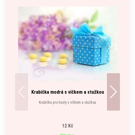
Krabička modrá s víčkem a stužkou
Kon
Krabička pro hosty s víčkem a stužkou
12 Kč