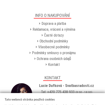
INFO O NAKUPOVÁNÍ
Doprava a platba
Reklamace, vrácení a výměna
Časté dotazy
Obchodní podmínky
Všeobecné podmínky
Podmínky smlouvy o pronájmu
Ochrana osobních údajů
Kontakt
KONTAKT
Lucie Dufková - Svatbasradosti.cz
Tel: +420 775 438 933
(8:00 - 18:00)
Email:
info@svatbasradosti.cz
Tato webová stránka používá cookies