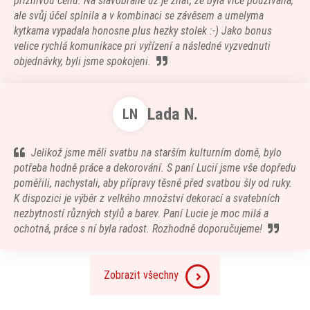
příznivou cenu. Na slavobrane už je znát, že byla vice používaná,
ale svůj účel splnila a v kombinaci se závěsem a umelyma
kytkama vypadala honosne plus hezky stolek :-) Jako bonus
velice rychlá komunikace pri vyřízení a následné vyzvednuti
objednávky, byli jsme spokojeni.
Lada N.
LN
Jelikož jsme měli svatbu na starším kulturním domě, bylo
potřeba hodně práce a dekorování. S paní Lucií jsme vše dopředu
poměřili, nachystali, aby přípravy těsně před svatbou šly od ruky.
K dispozici je výběr z velkého množství dekorací a svatebních
nezbytností různých stylů a barev. Paní Lucie je moc milá a
ochotná, práce s ní byla radost. Rozhodně doporučujeme!
Zobrazit všechny