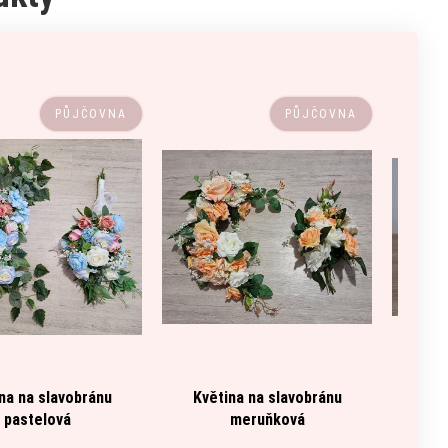
PŮJČOVNA
PŮJČOVNA
na na slavobránu
Květina na slavobránu
Deko
pastelová
meruňková