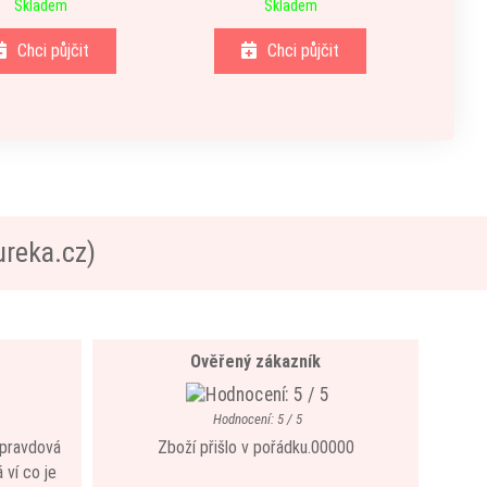
Skladem
Skladem
Chci půjčit
Chci půjčit
ureka.cz)
Ověřený zákazník
Hodnocení: 5 / 5
 opravdová
Zboží přišlo v pořádku.00000
 ví co je