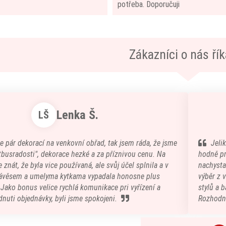
potřeba. Doporučuji
Zákazníci o nás říka
Lenka Š.
LŠ
e pár dekorací na venkovní obřad, tak jsem ráda, že jsme
Jeli
atbusradosti", dekorace hezké a za příznivou cenu. Na
hodně pr
 znát, že byla vice používaná, ale svůj účel splnila a v
nachystal
ávěsem a umelyma kytkama vypadala honosne plus
výběr z 
) Jako bonus velice rychlá komunikace pri vyřízení a
stylů a b
nuti objednávky, byli jsme spokojeni.
Rozhodn