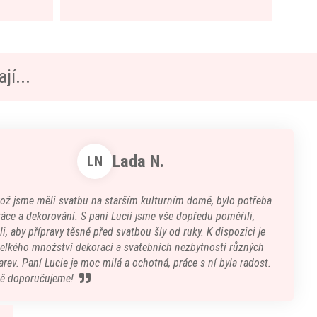
jí...
Lada N.
LN
kož jsme měli svatbu na starším kulturním domě, bylo potřeba
áce a dekorování. S paní Lucií jsme vše dopředu poměřili,
i, aby přípravy těsně před svatbou šly od ruky. K dispozici je
velkého množství dekorací a svatebních nezbytností různých
arev. Paní Lucie je moc milá a ochotná, práce s ní byla radost.
ě doporučujeme!