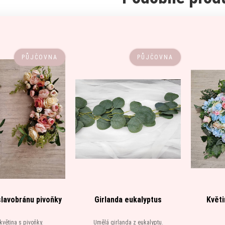
PŮJČOVNA
PŮJČOVNA
slavobránu pivoňky
Girlanda eukalyptus
Květi
větina s pivoňky.
Umělá girlanda z eukalyptu.