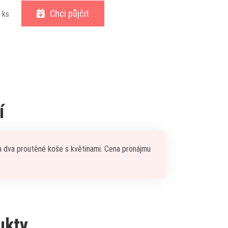
Chci půjčit
ks
í
 a dva proutěné koše s květinami. Cena pronájmu
ukty