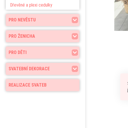
Dřevěné a plexi cedulky
PRO NEVĚSTU
PRO ŽENICHA
PRO DĚTI
SVATEBNÍ DEKORACE
REALIZACE SVATEB