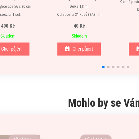
Krásná paste
tice cca 56 x 20 cm.
Délka 1,8 m.
K
ispozici 1 set.
K dispozici 21 kusů (37,8 m).
400 Kč
40 Kč
Skladem
Skladem
Chci půjčit
Chci půjčit
Mohlo by se Vám