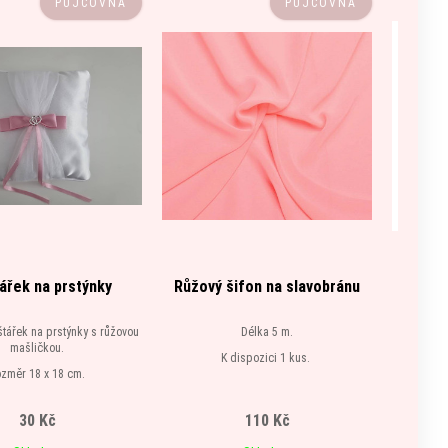
PŮJČOVNA
PŮJČOVNA
ářek na prstýnky
Růžový šifon na slavobránu
Čo
štářek na prstýnky s růžovou
Délka 5 m.
mašličkou.
K dispozici 1 kus.
změr 18 x 18 cm.
 dispozici 1 kus.
30 Kč
110 Kč