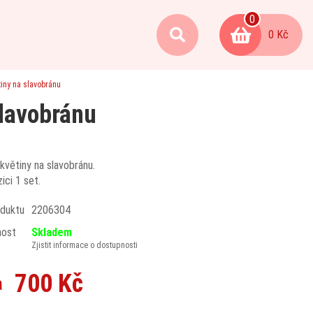
0
0 Kč
iny na slavobránu
slavobránu
květiny na slavobránu.
ici 1 set.
duktu
2206304
nost
Skladem
Zjistit informace o dostupnosti
700 Kč
a