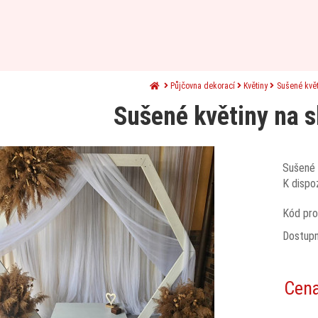
Půjčovna dekorací
Květiny
Sušené květ
Sušené květiny na 
Sušené 
K dispoz
Kód pro
Dostup
Cen