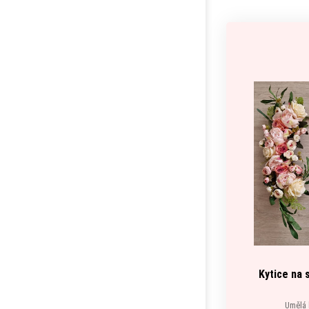
Kytice na 
Umělá k