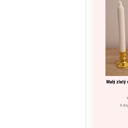
Malý zlatý
K dis