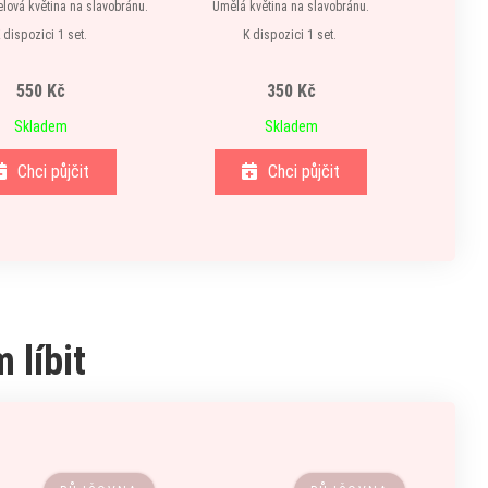
lová květina na slavobránu.
Umělá květina na slavobránu.
Rozměr 
 dispozici 1 set.
K dispozici 1 set.
550 Kč
350 Kč
Skladem
Skladem
Chci půjčit
Chci půjčit
 líbit