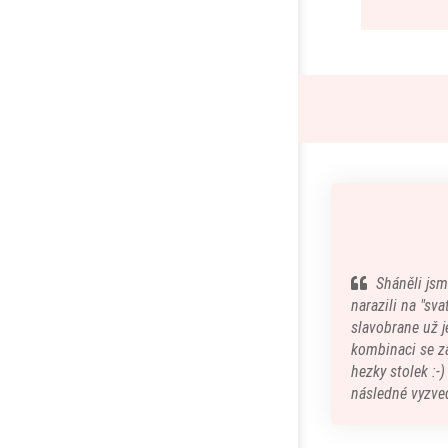
Sháněli jsm
narazili na "sv
slavobrane už je
kombinaci se z
hezky stolek :-
následné vyzved