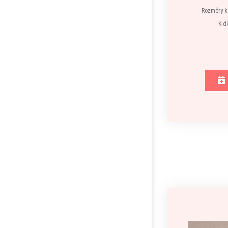
Rozměry ky
K d