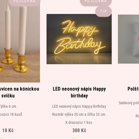
PŮJČOVNA
PŮJČOVNA
TIP
 svícen na kónickou
LED neonový nápis Happy
Polšt
svíčku
birthday
Saténový pol
Výška 6 cm.
LED neonový nápis Happy Birthday.
pozici 18 kusů.
Rozměr výška 30 cm a šířka 33 cm.
Ro
K dispozici 1 kus.
K
10 Kč
300 Kč