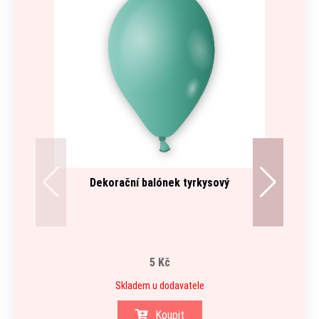
Dekorační balónek tyrkysový
Vystřel
5 Kč
Skladem u dodavatele
Koupit