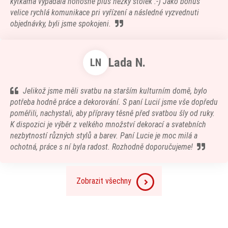
kytkama vypadala honosne plus hezky stolek :-) Jako bonus
velice rychlá komunikace pri vyřízení a následné vyzvednuti
objednávky, byli jsme spokojeni.
Lada N.
LN
Jelikož jsme měli svatbu na starším kulturním domě, bylo
potřeba hodně práce a dekorování. S paní Lucií jsme vše dopředu
poměřili, nachystali, aby přípravy těsně před svatbou šly od ruky.
K dispozici je výběr z velkého množství dekorací a svatebních
nezbytností různých stylů a barev. Paní Lucie je moc milá a
ochotná, práce s ní byla radost. Rozhodně doporučujeme!
Zobrazit všechny