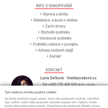
INFO O NAKUPOVÁNÍ
Doprava a platba
Reklamace, vrácení a výměna
Časté dotazy
Obchodní podmínky
Všeobecné podmínky
Podmínky smlouvy o pronájmu
Ochrana osobních údajů
Kontakt
KONTAKT
Lucie Dufková - Svatbasradosti.cz
Tel: +420 775 438 933
(8:00 - 18:00)
Email:
info@svatbasradosti.cz
Tato webová stránka používá cookies
Na těchto stránkách fungují cookies, které naše společnosti využívají. Jednotlivé
Showroom
typy cookies a jejich dobu zpracování naleznete popsané níže v tabulce. Zvolte
prosím Vámi preferovanou variantu. Pokud byste nás potřebovali ohledně výkonu
Jungmannova 627, Kyjov 69701