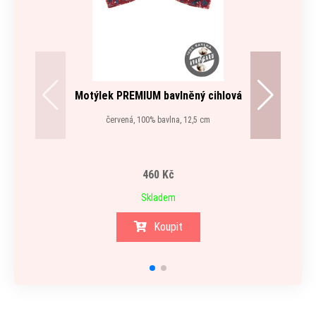
Motýlek PREMIUM bavlněný cihlová
Ka
červená, 100% bavlna, 12,5 cm
460 Kč
Skladem
Koupit