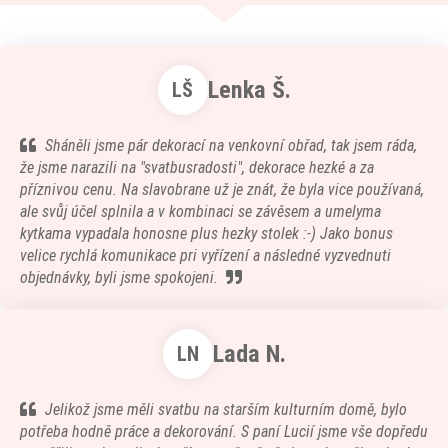
Lenka Š.
LŠ
Sháněli jsme pár dekorací na venkovní obřad, tak jsem ráda,
že jsme narazili na "svatbusradosti", dekorace hezké a za
příznivou cenu. Na slavobrane už je znát, že byla vice používaná,
ale svůj účel splnila a v kombinaci se závěsem a umelyma
kytkama vypadala honosne plus hezky stolek :-) Jako bonus
velice rychlá komunikace pri vyřízení a následné vyzvednuti
objednávky, byli jsme spokojeni.
Lada N.
LN
Jelikož jsme měli svatbu na starším kulturním domě, bylo
potřeba hodně práce a dekorování. S paní Lucií jsme vše dopředu