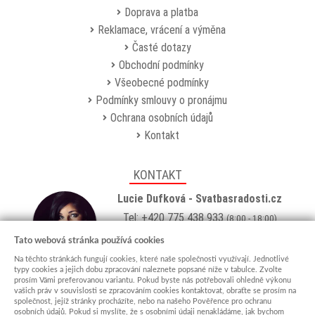
Doprava a platba
Reklamace, vrácení a výměna
Časté dotazy
Obchodní podmínky
Všeobecné podmínky
Podmínky smlouvy o pronájmu
Ochrana osobních údajů
Kontakt
KONTAKT
Lucie Dufková - Svatbasradosti.cz
Tel: +420 775 438 933
(8:00 - 18:00)
Email:
info@svatbasradosti.cz
Tato webová stránka používá cookies
Na těchto stránkách fungují cookies, které naše společnosti využívají. Jednotlivé
Showroom
typy cookies a jejich dobu zpracování naleznete popsané níže v tabulce. Zvolte
prosím Vámi preferovanou variantu. Pokud byste nás potřebovali ohledně výkonu
Jungmannova 627, Kyjov 69701
vašich práv v souvislosti se zpracováním cookies kontaktovat, obraťte se prosím na
Po-Pá: po domluvě (
více info
)
společnost, jejíž stránky procházíte, nebo na našeho Pověřence pro ochranu
osobních údajů. Pokud si myslíte, že s osobními údaji nenakládáme, jak bychom