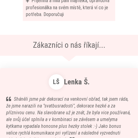
Příjemná a milá paní majitelka, opravdová
profesionálka na svém místě, která ví co je
potřeba. Doporučuji
Zákazníci o nás říkají...
Lenka Š.
LŠ
Sháněli jsme pár dekorací na venkovní obřad, tak jsem ráda,
že jsme narazili na "svatbusradosti", dekorace hezké a za
příznivou cenu. Na slavobrane už je znát, že byla vice používaná,
ale svůj účel splnila a v kombinaci se závěsem a umelyma
kytkama vypadala honosne plus hezky stolek :-) Jako bonus
velice rychlá komunikace pri vyřízení a následné vyzvednuti