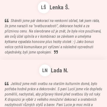
Lenka Š.
LŠ
Sháněli jsme pár dekorací na venkovní obřad, tak jsem ráda,
že jsme narazili na "svatbusradosti", dekorace hezké a za
příznivou cenu. Na slavobrane už je znát, že byla vice používaná,
ale svůj účel splnila a v kombinaci se závěsem a umelyma
kytkama vypadala honosne plus hezky stolek :-) Jako bonus
velice rychlá komunikace pri vyřízení a následné vyzvednuti
objednávky, byli jsme spokojeni.
Lada N.
LN
Jelikož jsme měli svatbu na starším kulturním domě, bylo
potřeba hodně práce a dekorování. S paní Lucií jsme vše dopředu
poměřili, nachystali, aby přípravy těsně před svatbou šly od ruky.
K dispozici je výběr z velkého množství dekorací a svatebních
nezbytností různých stylů a barev. Paní Lucie je moc milá a