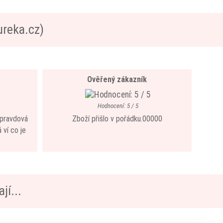
ureka.cz)
Ověřený zákazník
Hodnocení: 5 / 5
 opravdová
Zboží přišlo v pořádku.00000
 ví co je
jí...