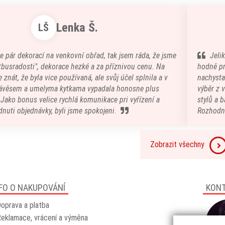
Lenka Š.
LŠ
e pár dekorací na venkovní obřad, tak jsem ráda, že jsme
Jeli
atbusradosti", dekorace hezké a za příznivou cenu. Na
hodně pr
 znát, že byla vice používaná, ale svůj účel splnila a v
nachystal
ávěsem a umelyma kytkama vypadala honosne plus
výběr z 
) Jako bonus velice rychlá komunikace pri vyřízení a
stylů a b
nuti objednávky, byli jsme spokojeni.
Rozhodn
Zobrazit všechny
FO O NAKUPOVÁNÍ
KON
oprava a platba
eklamace, vrácení a výměna