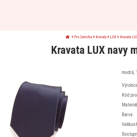
Pro ženicha
Kravaty
LUX
Kravata LU
Kravata LUX navy 
modrá, 
Výrobc
Kód pro
Materiá
Barva
Velikos
Dostup