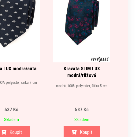
a LUX modrá/auta
Kravata SLIM LUX
Krava
modrá/růžová
0% polyester, šířka 7 cm
fialová
modrá, 100% polyester, šířka 5 cm
537 Kč
537 Kč
Skladem
Skladem
Koupit
Koupit