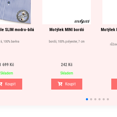
le SLIM modro-bílá
Motýlek MINI bordó
Motýlek 
á, 100% bavlna
bordó, 100% polyester, 7 cm
růžov
1 699 Kč
242 Kč
Skladem
Skladem
Koupit
Koupit