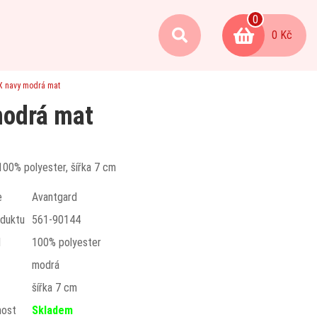
0
0 Kč
X navy modrá mat
modrá mat
100% polyester, šířka 7 cm
e
Avantgard
duktu
561-90144
l
100% polyester
modrá
t
šířka 7 cm
nost
Skladem