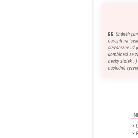
Sháněli jsm
narazili na "sv
slavobrane už je
kombinaci se z
hezky stolek :-
následné vyzved
IN
D
R