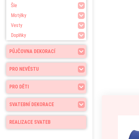
Šle
Motýlky
Vesty
Doplňky
PŮJČOVNA DEKORACÍ
PRO NEVĚSTU
PRO DĚTI
SVATEBNÍ DEKORACE
REALIZACE SVATEB