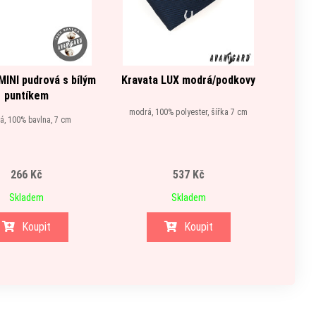
MINI pudrová s bílým
Kravata LUX modrá/podkovy
Motýl
puntíkem
modrá, 100% polyester, šířka 7 cm
modr
á, 100% bavlna, 7 cm
266 Kč
537 Kč
Skladem
Skladem
Koupit
Koupit