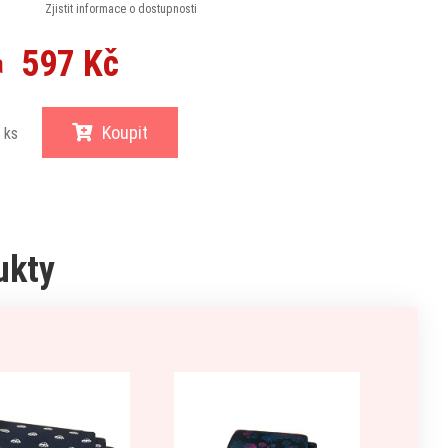
Zjistit informace o dostupnosti
597 Kč
a
Koupit
ks
ukty