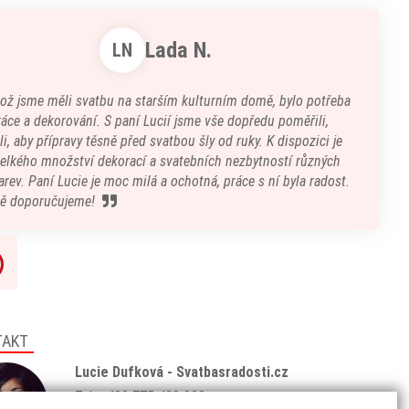
Lada N.
LN
kož jsme měli svatbu na starším kulturním domě, bylo potřeba
áce a dekorování. S paní Lucií jsme vše dopředu poměřili,
i, aby přípravy těsně před svatbou šly od ruky. K dispozici je
velkého množství dekorací a svatebních nezbytností různých
arev. Paní Lucie je moc milá a ochotná, práce s ní byla radost.
ě doporučujeme!
TAKT
Lucie Dufková - Svatbasradosti.cz
Tel: +420 775 438 933
(8:00 - 18:00)