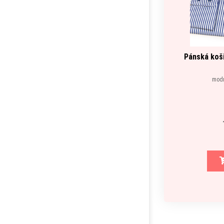
Pánská koši
modr