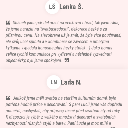
Lenka Š.
LŠ
Sháněli jsme pár dekorací na venkovní obřad, tak jsem ráda,
že jsme narazili na "svatbusradosti", dekorace hezké a za
příznivou cenu. Na slavobrane už je znát, že byla vice používaná,
ale svůj účel splnila a v kombinaci se závěsem a umelyma
kytkama vypadala honosne plus hezky stolek :-) Jako bonus
velice rychlá komunikace pri vyřízení a následné vyzvednuti
objednávky, byli jsme spokojeni.
Lada N.
LN
Jelikož jsme měli svatbu na starším kulturním domě, bylo
potřeba hodně práce a dekorování. S paní Lucií jsme vše dopředu
poměřili, nachystali, aby přípravy těsně před svatbou šly od ruky.
K dispozici je výběr z velkého množství dekorací a svatebních
nezbytností různých stylů a barev. Paní Lucie je moc milá a