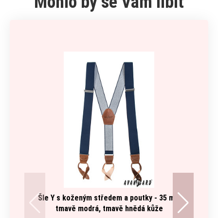
Mohlo by se Vám líbit
Šle Y s koženým středem a poutky - 35 mm
Motýl
tmavě modrá, tmavě hnědá kůže