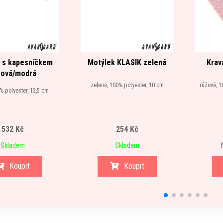
 s kapesníčkem
Motýlek KLASIK zelená
Krav
rová/modrá
zelená, 100% polyester, 10 cm
růžová, 1
0% polyester, 12,5 cm
532 Kč
254 Kč
Skladem
Skladem
Koupit
Koupit