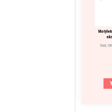
Motýlek
ok
žlutá, 10