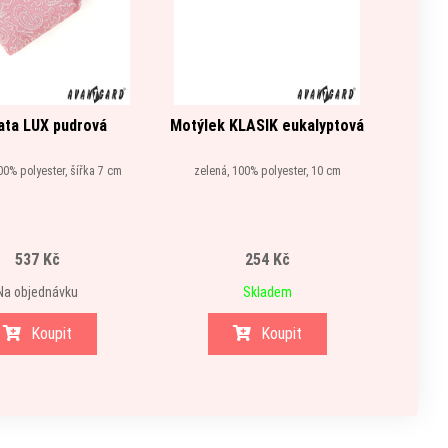
ata LUX pudrová
Motýlek KLASIK eukalyptová
K
00% polyester, šířka 7 cm
zelená, 100% polyester, 10 cm
modrá,
537 Kč
254 Kč
Na objednávku
Skladem
Koupit
Koupit