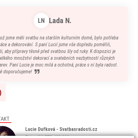
Lada N.
LN
kož jsme měli svatbu na starším kulturním domě, bylo potřeba
áce a dekorování. S paní Lucií jsme vše dopředu poměřili,
i, aby přípravy těsně před svatbou šly od ruky. K dispozici je
velkého množství dekorací a svatebních nezbytností různých
arev. Paní Lucie je moc milá a ochotná, práce s ní byla radost.
ě doporučujeme!
TAKT
Lucie Dufková - Svatbasradosti.cz
Tel: +420 775 438 933
(8:00 - 18:00)