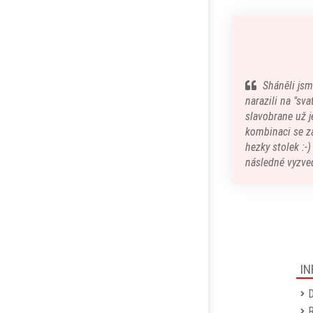
Sháněli jsm
narazili na "sv
slavobrane už je
kombinaci se z
hezky stolek :-
následné vyzved
IN
D
R