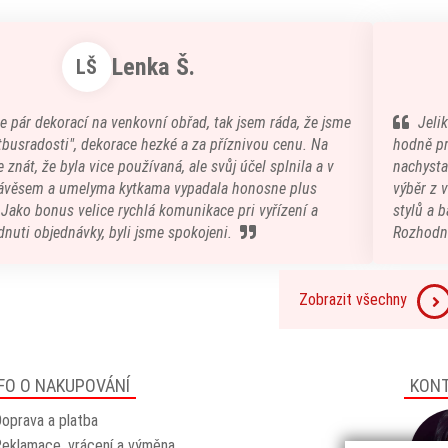
Lenka Š.
LŠ
e pár dekorací na venkovní obřad, tak jsem ráda, že jsme
Jeli
atbusradosti", dekorace hezké a za příznivou cenu. Na
hodně pr
 znát, že byla vice používaná, ale svůj účel splnila a v
nachystal
ávěsem a umelyma kytkama vypadala honosne plus
výběr z 
) Jako bonus velice rychlá komunikace pri vyřízení a
stylů a b
nuti objednávky, byli jsme spokojeni.
Rozhodn
Zobrazit všechny
FO O NAKUPOVÁNÍ
KON
oprava a platba
eklamace, vrácení a výměna