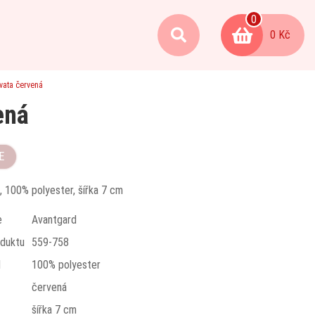
0
0 Kč
vata červená
ená
E
, 100% polyester, šířka 7 cm
e
Avantgard
duktu
559-758
l
100% polyester
červená
t
šířka 7 cm