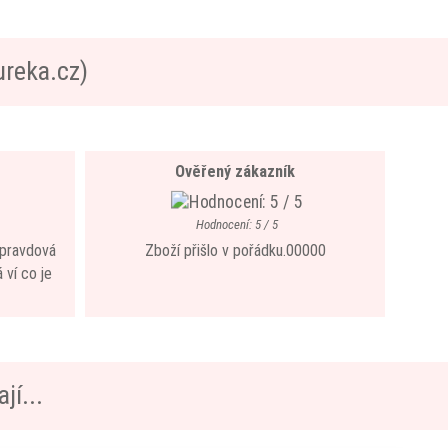
ureka.cz)
Ověřený zákazník
Hodnocení: 5 / 5
 opravdová
Zboží přišlo v pořádku.00000
 ví co je
jí...