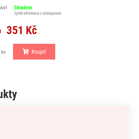
nost
Skladem
Zjistit informace o dostupnosti
351 Kč
a
Koupit
ks
ukty