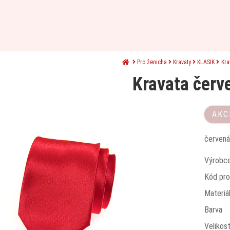
Pro ženicha
Kravaty
KLASIK
Kra
Kravata červ
AKC
červená
Výrobc
Kód pro
Materiá
Barva
Velikos