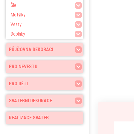
Šle
Motýlky
Vesty
Doplňky
PŮJČOVNA DEKORACÍ
PRO NEVĚSTU
PRO DĚTI
SVATEBNÍ DEKORACE
REALIZACE SVATEB