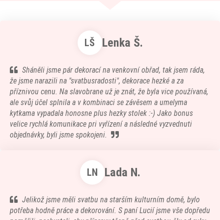
Lenka Š.
LŠ
Sháněli jsme pár dekorací na venkovní obřad, tak jsem ráda,
že jsme narazili na "svatbusradosti", dekorace hezké a za
příznivou cenu. Na slavobrane už je znát, že byla vice používaná,
ale svůj účel splnila a v kombinaci se závěsem a umelyma
kytkama vypadala honosne plus hezky stolek :-) Jako bonus
velice rychlá komunikace pri vyřízení a následné vyzvednuti
objednávky, byli jsme spokojeni.
Lada N.
LN
Jelikož jsme měli svatbu na starším kulturním domě, bylo
potřeba hodně práce a dekorování. S paní Lucií jsme vše dopředu