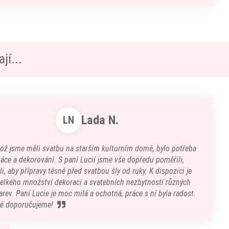
jí...
Lada N.
LN
kož jsme měli svatbu na starším kulturním domě, bylo potřeba
áce a dekorování. S paní Lucií jsme vše dopředu poměřili,
i, aby přípravy těsně před svatbou šly od ruky. K dispozici je
velkého množství dekorací a svatebních nezbytností různých
arev. Paní Lucie je moc milá a ochotná, práce s ní byla radost.
ě doporučujeme!