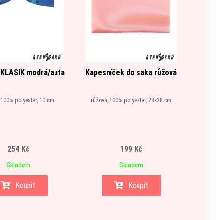
 KLASIK modrá/auta
Kapesníček do saka růžová
Šle Y
zapín
 100% polyester, 10 cm
růžová, 100% polyester, 28x28 cm
žlutá, 76%
kůže
254 Kč
199 Kč
Skladem
Skladem
Koupit
Koupit