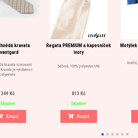
 hnědá kravata
Regata PREMIUM a kapesníček
Motýlek
vantgard
ivory
modrá,
dá kravata vzorovaná
béžová, 100% polyester, UNI
Kravata je vyrobena z
polyesteru.
349 Kč
813 Kč
Skladem
Skladem
Koupit
Koupit