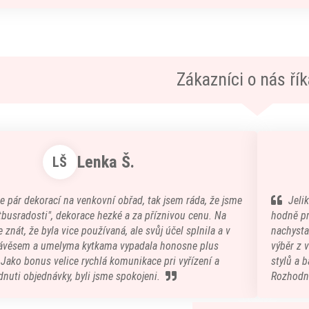
Zákazníci o nás říka
Lenka Š.
LŠ
e pár dekorací na venkovní obřad, tak jsem ráda, že jsme
Jeli
atbusradosti", dekorace hezké a za příznivou cenu. Na
hodně pr
 znát, že byla vice používaná, ale svůj účel splnila a v
nachystal
ávěsem a umelyma kytkama vypadala honosne plus
výběr z 
) Jako bonus velice rychlá komunikace pri vyřízení a
stylů a b
nuti objednávky, byli jsme spokojeni.
Rozhodn