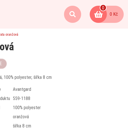
0
0 Kč
vata oranžová
žová
E
á, 100% polyester, šířka 8 cm
e
Avantgard
duktu
559-1188
l
100% polyester
oranžová
t
šířka 8 cm