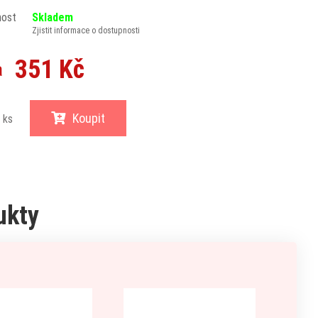
nost
Skladem
Zjistit informace o dostupnosti
351 Kč
a
Koupit
ks
ukty