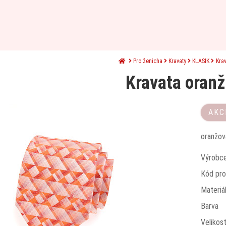
Pro ženicha
Kravaty
KLASIK
Kra
Kravata oran
AKC
oranžov
Výrobc
Kód pro
Materiá
Barva
Velikos