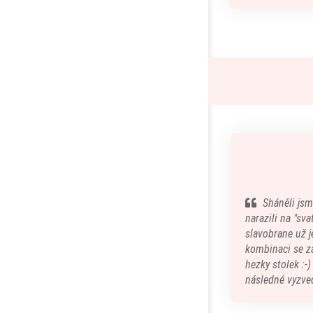
Sháněli jsm
narazili na "sv
slavobrane už je
kombinaci se z
hezky stolek :-
následné vyzved