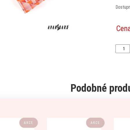
Dostup
Cen
Podobné prod
AKCE
AKCE