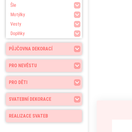
Šle
Motýlky
Vesty
Doplňky
PŮJČOVNA DEKORACÍ
PRO NEVĚSTU
PRO DĚTI
SVATEBNÍ DEKORACE
REALIZACE SVATEB