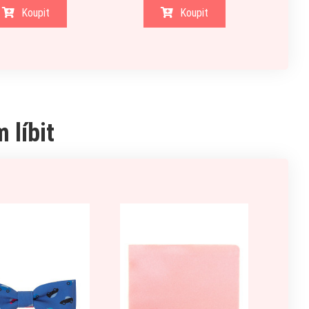
Koupit
Koupit
 líbit