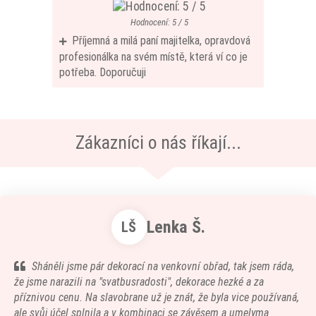
Hodnocení: 5 / 5
Příjemná a milá paní majitelka, opravdová
profesionálka na svém místě, která ví co je
potřeba. Doporučuji
Zákazníci o nás říkají...
Lenka Š.
LŠ
Sháněli jsme pár dekorací na venkovní obřad, tak jsem ráda,
že jsme narazili na "svatbusradosti", dekorace hezké a za
příznivou cenu. Na slavobrane už je znát, že byla vice používaná,
ale svůj účel splnila a v kombinaci se závěsem a umelyma