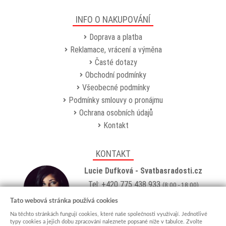
INFO O NAKUPOVÁNÍ
Doprava a platba
Reklamace, vrácení a výměna
Časté dotazy
Obchodní podmínky
Všeobecné podmínky
Podmínky smlouvy o pronájmu
Ochrana osobních údajů
Kontakt
KONTAKT
Lucie Dufková - Svatbasradosti.cz
Tel: +420 775 438 933
(8:00 - 18:00)
Email:
info@svatbasradosti.cz
Tato webová stránka používá cookies
Na těchto stránkách fungují cookies, které naše společnosti využívají. Jednotlivé
Showroom
typy cookies a jejich dobu zpracování naleznete popsané níže v tabulce. Zvolte