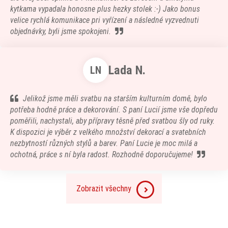
kytkama vypadala honosne plus hezky stolek :-) Jako bonus
velice rychlá komunikace pri vyřízení a následné vyzvednuti
objednávky, byli jsme spokojeni.
Lada N.
LN
Jelikož jsme měli svatbu na starším kulturním domě, bylo
potřeba hodně práce a dekorování. S paní Lucií jsme vše dopředu
poměřili, nachystali, aby přípravy těsně před svatbou šly od ruky.
K dispozici je výběr z velkého množství dekorací a svatebních
nezbytností různých stylů a barev. Paní Lucie je moc milá a
ochotná, práce s ní byla radost. Rozhodně doporučujeme!
Zobrazit všechny