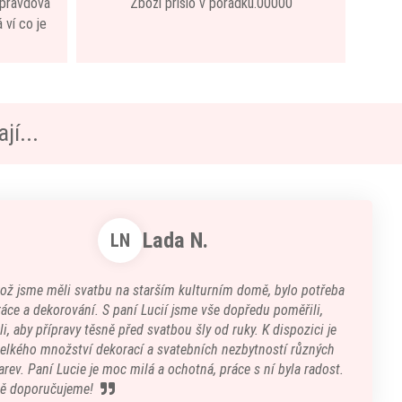
 opravdová
Zboží přišlo v pořádku.00000
 ví co je
jí...
Lada N.
LN
kož jsme měli svatbu na starším kulturním domě, bylo potřeba
áce a dekorování. S paní Lucií jsme vše dopředu poměřili,
i, aby přípravy těsně před svatbou šly od ruky. K dispozici je
velkého množství dekorací a svatebních nezbytností různých
arev. Paní Lucie je moc milá a ochotná, práce s ní byla radost.
ě doporučujeme!