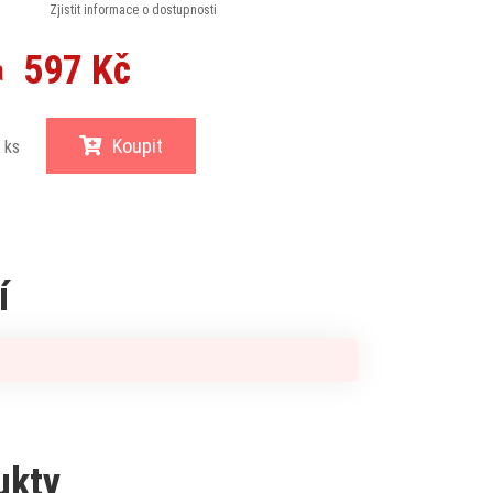
Zjistit informace o dostupnosti
597 Kč
a
Koupit
ks
í
ukty