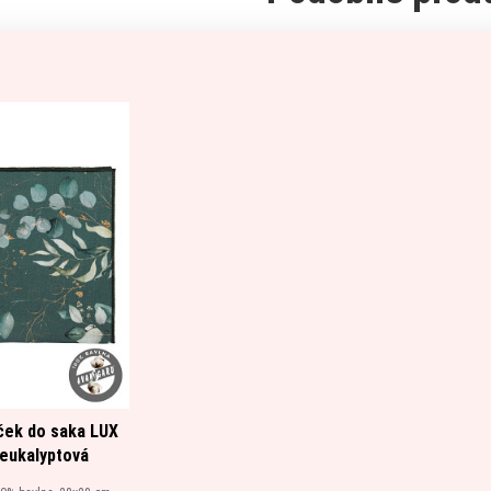
ček do saka LUX
/eukalyptová