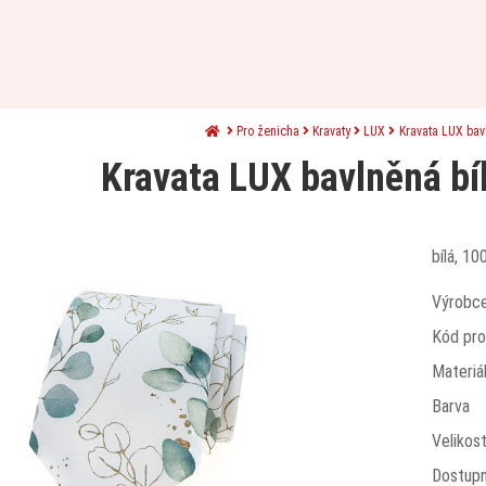
Pro ženicha
Kravaty
LUX
Kravata LUX bav
Kravata LUX bavlněná bí
bílá, 10
Výrobc
Kód pro
Materiá
Barva
Velikos
Dostup