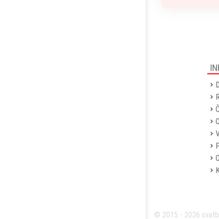
IN
D
R
Č
P
O
© 2015 - 2026 svatb