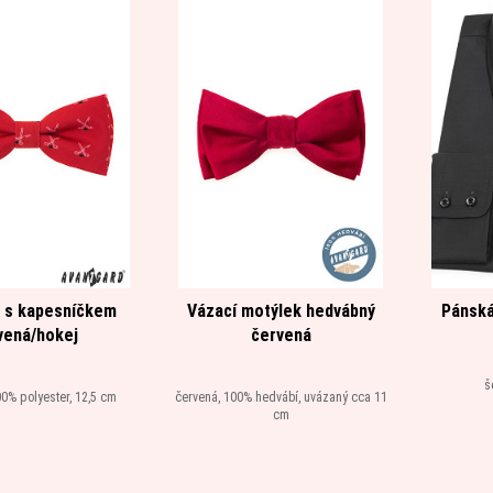
 s kapesníčkem
Vázací motýlek hedvábný
Pánská
vená/hokej
červená
š
0% polyester, 12,5 cm
červená, 100% hedvábí, uvázaný cca 11
cm