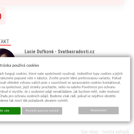
TAKT
Lucie Dufková - Svatbasradosti.cz
Tel: +420 775 438 933
(8:00 - 18:00)
tránka používá cookies
Email:
info@svatbasradosti.cz
ch fungují cookies, které naše společnosti využívají. Jednotlivé typy cookies a jejich
naleznete popsané níže v tabulce. Zvolte prosím Vámi preferovanou variantu. Pokud
Showroom
ovali ohledně výkonu vašich práv v souvislosti se zpracováním cookies kontaktovat,
Jungmannova 627, Kyjov 69701
m na společnost, jejíž stránky procházíte, nebo na našeho Pověřence pro ochranu
Pokud si myslíte, že s osobními údaji nenakládáme, jak bychom měli, máte možnost
Po-Pá: po domluvě (
více info
)
 Úřadu pro ochranu osobních údajů. Budeme však rádi, pokud se nejdříve obrátíte
udeme tak moct Váš požadavek obratem vyřešit.
Nastavení
it vše
Povolit pouze nutné
Sun-shop
-
tvorba eshopů