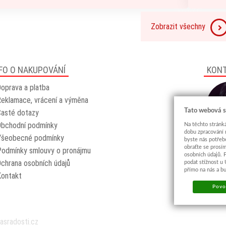
Zobrazit všechny
FO O NAKUPOVÁNÍ
KON
oprava a platba
eklamace, vrácení a výměna
Tato webová s
asté dotazy
Obchodní podmínky
Na těchto stránká
dobu zpracování 
Všeobecné podmínky
byste nás potřeb
obraťte se prosí
odmínky smlouvy o pronájmu
osobních údajů. 
chrana osobních údajů
podat stížnost u
přímo na nás a b
Kontakt
Povol
asradosti.cz