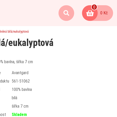
0
0 Kč
lněná bílá/eukalyptová
lá/eukalyptová
0% bavlna, šířka 7 cm
e
Avantgard
duktu
561-51062
l
100% bavlna
bílá
t
šířka 7 cm
nost
Skladem