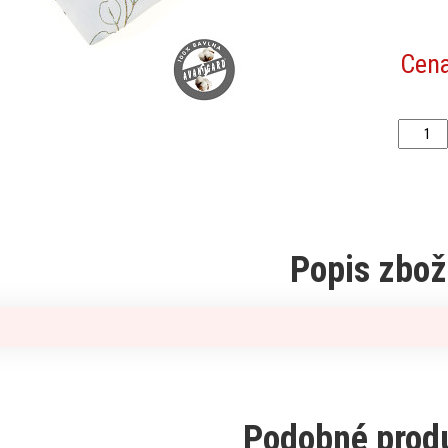
Cen
Popis zbož
Podobné prod