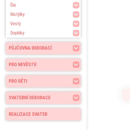
Šle
Motýlky
Vesty
Doplňky
PŮJČOVNA DEKORACÍ
PRO NEVĚSTU
PRO DĚTI
SVATEBNÍ DEKORACE
REALIZACE SVATEB