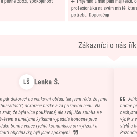
í a pěkné zboží, spokojenost
Příjemná a milá paní majitelka,
profesionálka na svém místě, která
potřeba. Doporučuji
Zákazníci o nás říka
Lenka Š.
LŠ
e pár dekorací na venkovní obřad, tak jsem ráda, že jsme
Jeli
atbusradosti", dekorace hezké a za příznivou cenu. Na
hodně pr
 znát, že byla vice používaná, ale svůj účel splnila a v
nachystal
ávěsem a umelyma kytkama vypadala honosne plus
výběr z 
) Jako bonus velice rychlá komunikace pri vyřízení a
stylů a b
nuti objednávky, byli jsme spokojeni.
Rozhodn