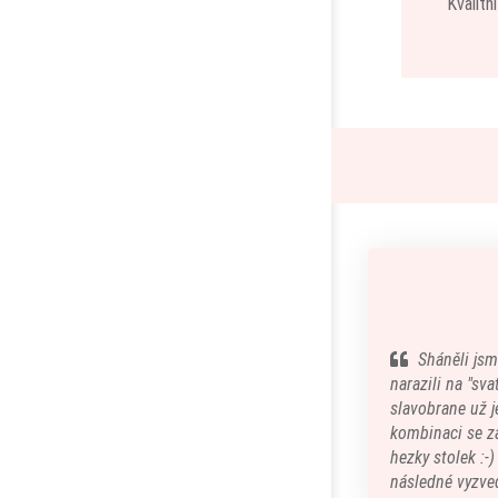
Kvalitn
Sháněli jsm
narazili na "sv
slavobrane už je
kombinaci se z
hezky stolek :-
následné vyzved