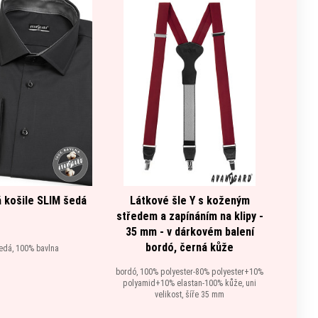
 košile SLIM šedá
Látkové šle Y s koženým
Pánská
středem a zapínáním na klipy -
35 mm - v dárkovém balení
bordó, černá kůže
edá, 100% bavlna
bordó, 100% polyester-80% polyester+10%
polyamid+10% elastan-100% kůže, uni
velikost, šíře 35 mm