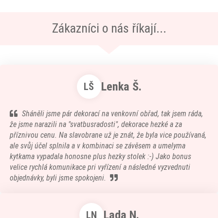
Zákazníci o nás říkají...
Lenka Š.
LŠ
Sháněli jsme pár dekorací na venkovní obřad, tak jsem ráda,
že jsme narazili na "svatbusradosti", dekorace hezké a za
příznivou cenu. Na slavobrane už je znát, že byla vice používaná,
ale svůj účel splnila a v kombinaci se závěsem a umelyma
kytkama vypadala honosne plus hezky stolek :-) Jako bonus
velice rychlá komunikace pri vyřízení a následné vyzvednuti
objednávky, byli jsme spokojeni.
Lada N.
LN