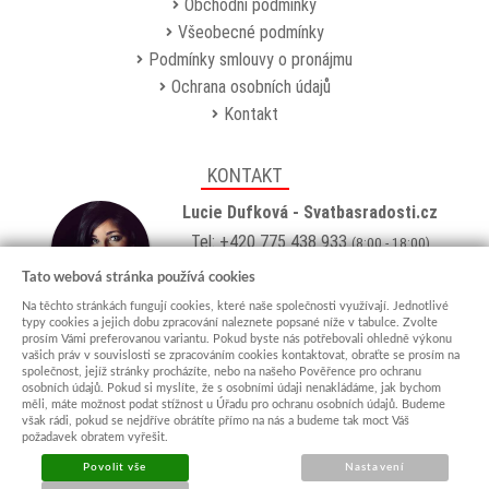
Obchodní podmínky
Všeobecné podmínky
Podmínky smlouvy o pronájmu
Ochrana osobních údajů
Kontakt
KONTAKT
Lucie Dufková - Svatbasradosti.cz
Tel: +420 775 438 933
(8:00 - 18:00)
Email:
info@svatbasradosti.cz
Tato webová stránka používá cookies
Na těchto stránkách fungují cookies, které naše společnosti využívají. Jednotlivé
Showroom
typy cookies a jejich dobu zpracování naleznete popsané níže v tabulce. Zvolte
prosím Vámi preferovanou variantu. Pokud byste nás potřebovali ohledně výkonu
Jungmannova 627, Kyjov 69701
vašich práv v souvislosti se zpracováním cookies kontaktovat, obraťte se prosím na
Po-Pá: po domluvě (
více info
)
společnost, jejíž stránky procházíte, nebo na našeho Pověřence pro ochranu
osobních údajů. Pokud si myslíte, že s osobními údaji nenakládáme, jak bychom
měli, máte možnost podat stížnost u Úřadu pro ochranu osobních údajů. Budeme
však rádi, pokud se nejdříve obrátíte přímo na nás a budeme tak moct Váš
požadavek obratem vyřešit.
Povolit vše
Nastavení