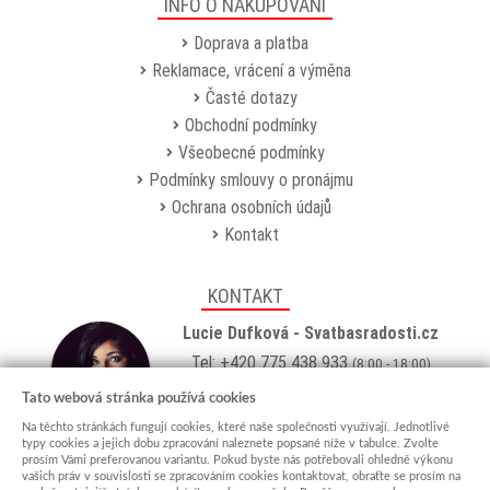
INFO O NAKUPOVÁNÍ
Doprava a platba
Reklamace, vrácení a výměna
Časté dotazy
Obchodní podmínky
Všeobecné podmínky
Podmínky smlouvy o pronájmu
Ochrana osobních údajů
Kontakt
KONTAKT
Lucie Dufková - Svatbasradosti.cz
Tel: +420 775 438 933
(8:00 - 18:00)
Email:
info@svatbasradosti.cz
Tato webová stránka používá cookies
Na těchto stránkách fungují cookies, které naše společnosti využívají. Jednotlivé
Showroom
typy cookies a jejich dobu zpracování naleznete popsané níže v tabulce. Zvolte
prosím Vámi preferovanou variantu. Pokud byste nás potřebovali ohledně výkonu
Jungmannova 627, Kyjov 69701
vašich práv v souvislosti se zpracováním cookies kontaktovat, obraťte se prosím na
Po-Pá: po domluvě (
více info
)