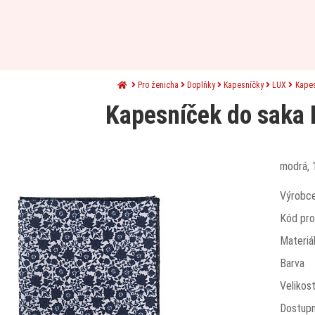
Pro ženicha
Doplňky
Kapesníčky
LUX
Kape
Kapesníček do saka
modrá, 
Výrobc
Kód pro
Materiá
Barva
Velikos
Dostup