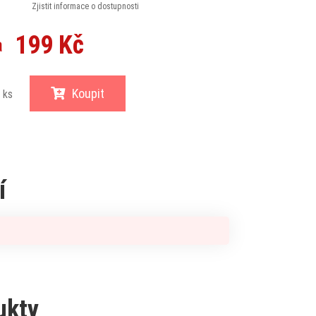
Zjistit informace o dostupnosti
199 Kč
a
Koupit
ks
í
ukty