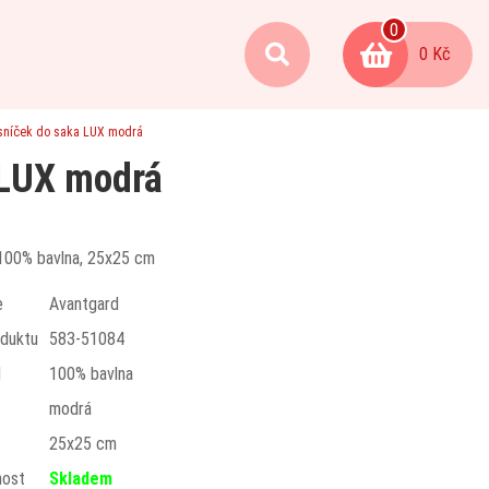
0
0 Kč
sníček do saka LUX modrá
 LUX modrá
100% bavlna, 25x25 cm
e
Avantgard
duktu
583-51084
l
100% bavlna
modrá
t
25x25 cm
nost
Skladem