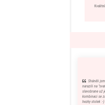
Kvalitn
Sháněli jsm
narazili na "sv
slavobrane už je
kombinaci se z
hezky stolek :-