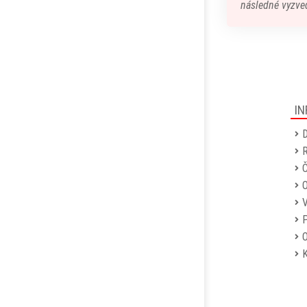
následné vyzved
IN
D
R
Č
P
O