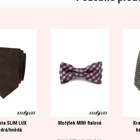
ata SLIM LUX
Motýlek MINI fialová
Kra
drá/hnědá
b