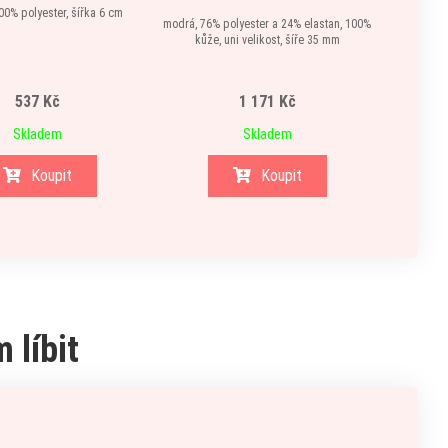
bíl
00% polyester, šířka 6 cm
modrá, 76% polyester a 24% elastan, 100%
kůže, uni velikost, šíře 35 mm
537 Kč
1 171 Kč
Skladem
Skladem
Koupit
Koupit
 líbit