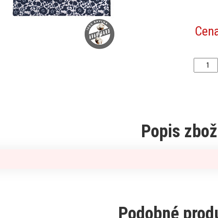
Cen
Popis zbož
Podobné prod