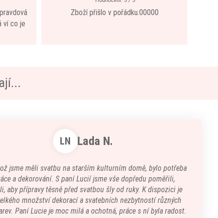
 opravdová
Zboží přišlo v pořádku.00000
 ví co je
jí...
Lada N.
LN
kož jsme měli svatbu na starším kulturním domě, bylo potřeba
áce a dekorování. S paní Lucií jsme vše dopředu poměřili,
i, aby přípravy těsně před svatbou šly od ruky. K dispozici je
velkého množství dekorací a svatebních nezbytností různých
arev. Paní Lucie je moc milá a ochotná, práce s ní byla radost.