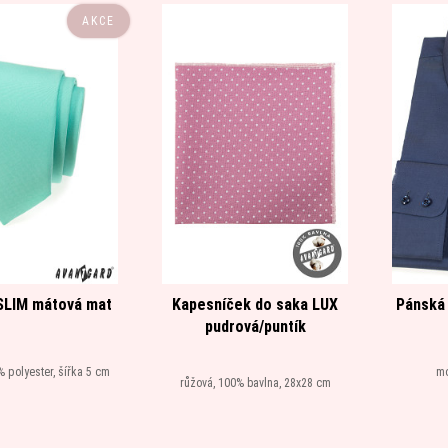
AKCE
SLIM mátová mat
Kapesníček do saka LUX
Pánská 
pudrová/puntík
% polyester, šířka 5 cm
mo
růžová, 100% bavlna, 28x28 cm