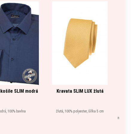
košile SLIM modrá
Kravata SLIM LUX žlutá
Šle Y
zapín
tmav
drá, 100% bavlna
žlutá, 100% polyester, šířka 5 cm
modrá, 76%
kůže