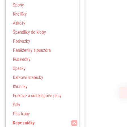
Spony
Knoflíky
Askoty
Špendlíky do klopy
Podvazky
Peněženky a pouzdra
Rukavičky
Opasky
Dárkové krabičky
Klíčenky
Frakové a smokingové pásy
Šály
Plastrony
Kapesníčky