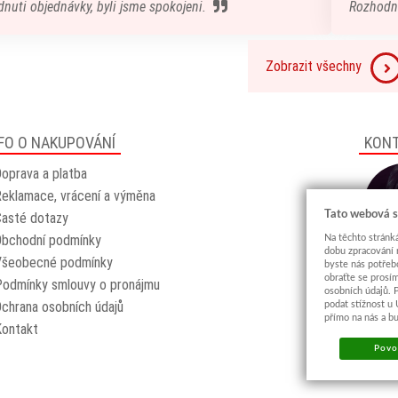
nuti objednávky, byli jsme spokojeni.
Rozhodn
Zobrazit všechny
FO O NAKUPOVÁNÍ
KON
oprava a platba
eklamace, vrácení a výměna
Tato webová s
asté dotazy
Obchodní podmínky
Na těchto stránká
dobu zpracování 
Všeobecné podmínky
byste nás potřeb
obraťte se prosí
odmínky smlouvy o pronájmu
osobních údajů. 
chrana osobních údajů
podat stížnost u
přímo na nás a b
Kontakt
Povol