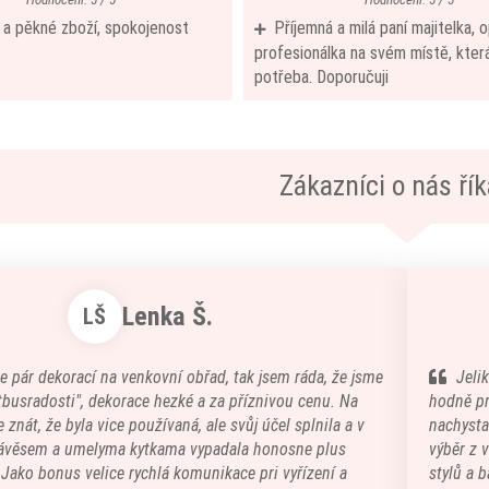
í a pěkné zboží, spokojenost
Příjemná a milá paní majitelka,
profesionálka na svém místě, která
potřeba. Doporučuji
Zákazníci o nás říka
Lenka Š.
LŠ
e pár dekorací na venkovní obřad, tak jsem ráda, že jsme
Jeli
atbusradosti", dekorace hezké a za příznivou cenu. Na
hodně pr
 znát, že byla vice používaná, ale svůj účel splnila a v
nachystal
ávěsem a umelyma kytkama vypadala honosne plus
výběr z 
) Jako bonus velice rychlá komunikace pri vyřízení a
stylů a b