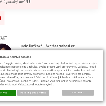
ě doporučujeme!
TAKT
Lucie Dufková - Svatbasradosti.cz
Tel: +420 775 438 933
(8:00 - 18:00)
tránka používá cookies
Email:
info@svatbasradosti.cz
ch fungují cookies, které naše společnosti využívají. Jednotlivé typy cookies a jejich
naleznete popsané níže v tabulce. Zvolte prosím Vámi preferovanou variantu. Pokud
Showroom
ovali ohledně výkonu vašich práv v souvislosti se zpracováním cookies kontaktovat,
Jungmannova 627, Kyjov 69701
m na společnost, jejíž stránky procházíte, nebo na našeho Pověřence pro ochranu
Pokud si myslíte, že s osobními údaji nenakládáme, jak bychom měli, máte možnost
Po-Pá: po domluvě (
více info
)
 Úřadu pro ochranu osobních údajů. Budeme však rádi, pokud se nejdříve obrátíte
udeme tak moct Váš požadavek obratem vyřešit.
Nastavení
it vše
Povolit pouze nutné