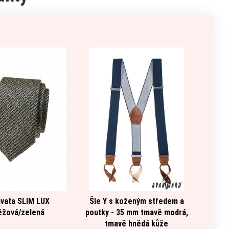
vata SLIM LUX
Šle Y s koženým středem a
Motýlek
éžová/zelená
poutky - 35 mm tmavě modrá,
tmavě hnědá kůže