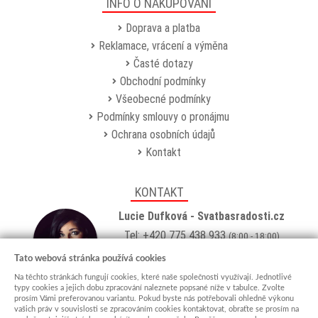
INFO O NAKUPOVÁNÍ
Doprava a platba
Reklamace, vrácení a výměna
Časté dotazy
Obchodní podmínky
Všeobecné podmínky
Podmínky smlouvy o pronájmu
Ochrana osobních údajů
Kontakt
KONTAKT
Lucie Dufková - Svatbasradosti.cz
Tel: +420 775 438 933
(8:00 - 18:00)
Email:
info@svatbasradosti.cz
Tato webová stránka používá cookies
Na těchto stránkách fungují cookies, které naše společnosti využívají. Jednotlivé
Showroom
typy cookies a jejich dobu zpracování naleznete popsané níže v tabulce. Zvolte
prosím Vámi preferovanou variantu. Pokud byste nás potřebovali ohledně výkonu
Jungmannova 627, Kyjov 69701
vašich práv v souvislosti se zpracováním cookies kontaktovat, obraťte se prosím na
Po-Pá: po domluvě (
více info
)