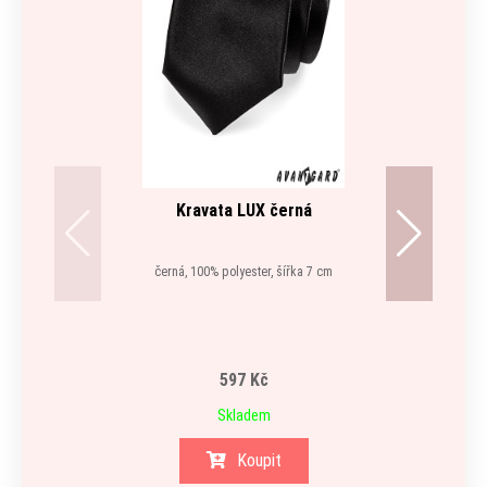
Kravata LUX černá
Šle Y
černá, 100% polyester, šířka 7 cm
oranžo
597 Kč
Skladem
Koupit