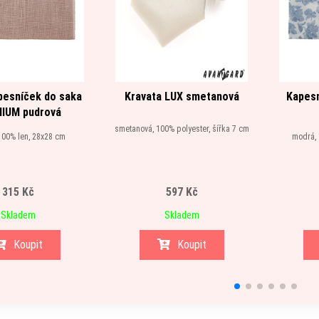
pesníček do saka
Kravata LUX smetanová
Kapesn
IUM pudrová
smetanová, 100% polyester, šířka 7 cm
100% len, 28x28 cm
modrá, 
315 Kč
597 Kč
Skladem
Skladem
Koupit
Koupit