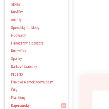
Spony
Knoflíky
Askoty
Špendlíky do klopy
Podvazky
Peněženky a pouzdra
Rukavičky
Opasky
Dárkové krabičky
Klíčenky
Frakové a smokingové pásy
Šály
Plastrony
Kapesníčky