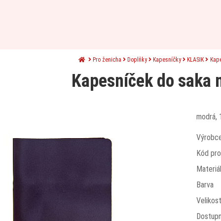
Pro ženicha
Doplňky
Kapesníčky
KLASIK
Kap
Kapesníček do saka 
modrá, 
Výrobc
Kód pro
Materiá
Barva
Velikos
Dostup