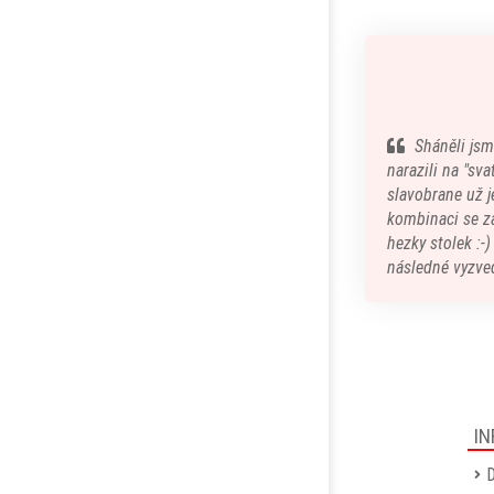
Sháněli jsm
narazili na "sv
slavobrane už je
kombinaci se z
hezky stolek :-
následné vyzved
IN
D