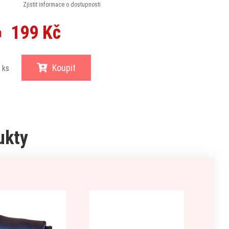
Zjistit informace o dostupnosti
199 Kč
a
Koupit
ks
ukty