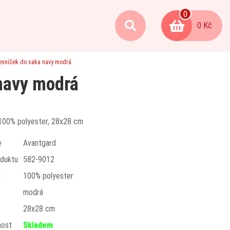
0
0 Kč
esníček do saka navy modrá
navy modrá
100% polyester, 28x28 cm
e
Avantgard
duktu
582-9012
l
100% polyester
modrá
t
28x28 cm
nost
Skladem