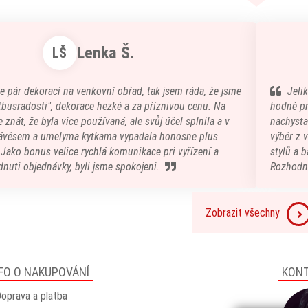
Lenka Š.
LŠ
e pár dekorací na venkovní obřad, tak jsem ráda, že jsme
Jeli
atbusradosti", dekorace hezké a za příznivou cenu. Na
hodně pr
 znát, že byla vice používaná, ale svůj účel splnila a v
nachystal
ávěsem a umelyma kytkama vypadala honosne plus
výběr z 
) Jako bonus velice rychlá komunikace pri vyřízení a
stylů a b
nuti objednávky, byli jsme spokojeni.
Rozhodn
Zobrazit všechny
FO O NAKUPOVÁNÍ
KON
oprava a platba