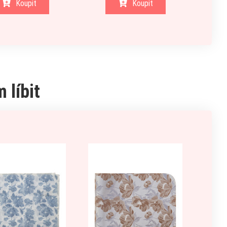
Koupit
Koupit
 líbit