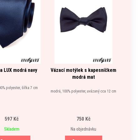
a LUX modrá navy
Vázací motýlek s kapesníčkem
Čelen
modrá mat
0% polyester, šířka 7 cm
modrá, M
modrá, 100% polyester, uvázaný cca 12 cm
597 Kč
750 Kč
Skladem
Na objednávku