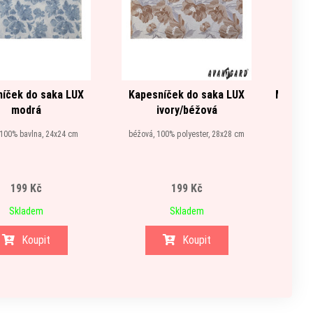
íček do saka LUX
Kapesníček do saka LUX
Motýlek
modrá
ivory/béžová
béžo
100% bavlna, 24x24 cm
béžová, 100% polyester, 28x28 cm
199 Kč
199 Kč
Skladem
Skladem
Koupit
Koupit