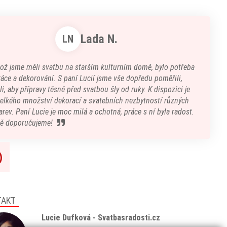
Lada N.
LN
kož jsme měli svatbu na starším kulturním domě, bylo potřeba
áce a dekorování. S paní Lucií jsme vše dopředu poměřili,
i, aby přípravy těsně před svatbou šly od ruky. K dispozici je
velkého množství dekorací a svatebních nezbytností různých
arev. Paní Lucie je moc milá a ochotná, práce s ní byla radost.
ě doporučujeme!
TAKT
Lucie Dufková - Svatbasradosti.cz