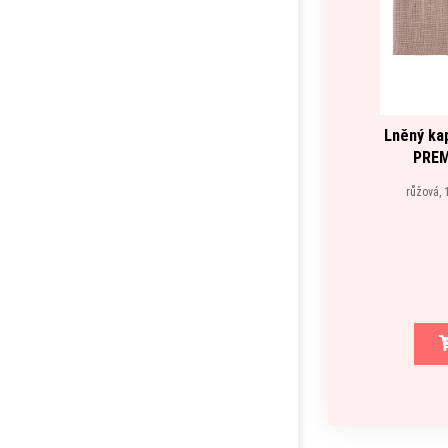
Lněný ka
PREM
růžová, 