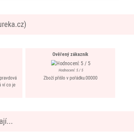
ureka.cz)
Ověřený zákazník
Hodnocení: 5 / 5
 opravdová
Zboží přišlo v pořádku.00000
 ví co je
jí...