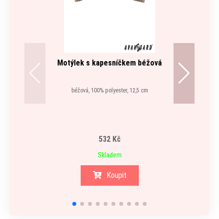
Motýlek s kapesníčkem béžová
Látk
na k
béžová, 100% polyester, 12,5 cm
tělová,
532 Kč
Skladem
Koupit