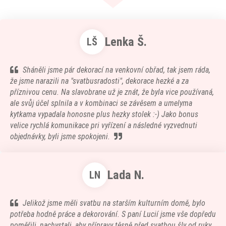
Lenka Š.
LŠ
Sháněli jsme pár dekorací na venkovní obřad, tak jsem ráda,
že jsme narazili na "svatbusradosti", dekorace hezké a za
příznivou cenu. Na slavobrane už je znát, že byla vice používaná,
ale svůj účel splnila a v kombinaci se závěsem a umelyma
kytkama vypadala honosne plus hezky stolek :-) Jako bonus
velice rychlá komunikace pri vyřízení a následné vyzvednuti
objednávky, byli jsme spokojeni.
Lada N.
LN
Jelikož jsme měli svatbu na starším kulturním domě, bylo
potřeba hodně práce a dekorování. S paní Lucií jsme vše dopředu
poměřili, nachystali, aby přípravy těsně před svatbou šly od ruky.