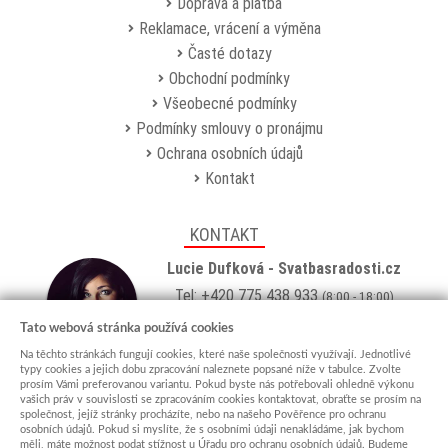
Doprava a platba
Reklamace, vrácení a výměna
Časté dotazy
Obchodní podmínky
Všeobecné podmínky
Podmínky smlouvy o pronájmu
Ochrana osobních údajů
Kontakt
KONTAKT
Lucie Dufková - Svatbasradosti.cz
Tel: +420 775 438 933
(8:00 - 18:00)
Email:
info@svatbasradosti.cz
Tato webová stránka používá cookies
Na těchto stránkách fungují cookies, které naše společnosti využívají. Jednotlivé
Showroom
typy cookies a jejich dobu zpracování naleznete popsané níže v tabulce. Zvolte
prosím Vámi preferovanou variantu. Pokud byste nás potřebovali ohledně výkonu
Jungmannova 627, Kyjov 69701
vašich práv v souvislosti se zpracováním cookies kontaktovat, obraťte se prosím na
Po-Pá: po domluvě (
více info
)
společnost, jejíž stránky procházíte, nebo na našeho Pověřence pro ochranu
osobních údajů. Pokud si myslíte, že s osobními údaji nenakládáme, jak bychom
měli, máte možnost podat stížnost u Úřadu pro ochranu osobních údajů. Budeme