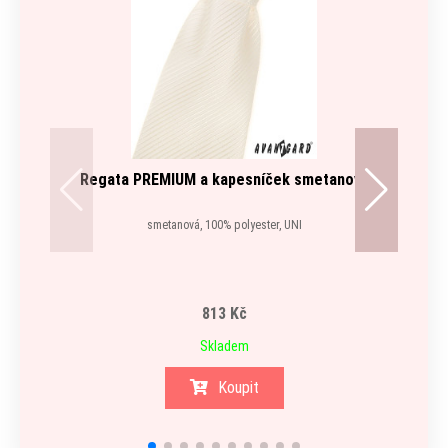
Regata PREMIUM a kapesníček smetanová
Mot
smetanová, 100% polyester, UNI
813 Kč
Skladem
Koupit