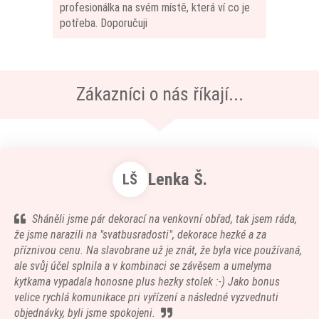
profesionálka na svém místě, která ví co je
potřeba. Doporučuji
Zákazníci o nás říkají...
Lenka Š.
LŠ
Sháněli jsme pár dekorací na venkovní obřad, tak jsem ráda,
že jsme narazili na "svatbusradosti", dekorace hezké a za
příznivou cenu. Na slavobrane už je znát, že byla vice používaná,
ale svůj účel splnila a v kombinaci se závěsem a umelyma
kytkama vypadala honosne plus hezky stolek :-) Jako bonus
velice rychlá komunikace pri vyřízení a následné vyzvednuti
objednávky, byli jsme spokojeni.