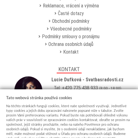
Reklamace, vrácení a výměna
Časté dotazy
Obchodní podmínky
Všeobecné podmínky
Podmínky smlouvy o pronájmu
Ochrana osobních údajů
Kontakt
KONTAKT
Lucie Dufková - Svatbasradosti.cz
Tel: +420 775 438 933
(8:00 - 18:00)
Email:
info@svatbasradosti.cz
Tato webová stránka používá cookies
Na těchto stránkách fungují cookies, které naše společnosti využívají. Jednotlivé
Showroom
typy cookies a jejich dobu zpracování naleznete popsané níže v tabulce. Zvolte
prosím Vámi preferovanou variantu. Pokud byste nás potřebovali ohledně výkonu
Jungmannova 627, Kyjov 69701
vašich práv v souvislosti se zpracováním cookies kontaktovat, obraťte se prosím na
Po-Pá: po domluvě (
více info
)
společnost, jejíž stránky procházíte, nebo na našeho Pověřence pro ochranu
osobních údajů. Pokud si myslíte, že s osobními údaji nenakládáme, jak bychom
měli, máte možnost podat stížnost u Úřadu pro ochranu osobních údajů. Budeme