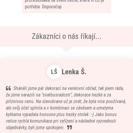
profesionálka na svém místě, která ví co je
potřeba. Doporučuji
Zákazníci o nás říkají...
Lenka Š.
LŠ
Sháněli jsme pár dekorací na venkovní obřad, tak jsem ráda,
že jsme narazili na "svatbusradosti", dekorace hezké a za
příznivou cenu. Na slavobrane už je znát, že byla vice používaná,
ale svůj účel splnila a v kombinaci se závěsem a umelyma
kytkama vypadala honosne plus hezky stolek :-) Jako bonus
velice rychlá komunikace pri vyřízení a následné vyzvednuti
objednávky, byli jsme spokojeni.