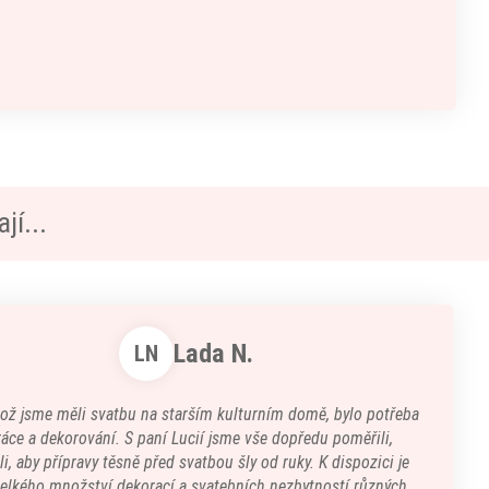
jí...
Lada N.
LN
kož jsme měli svatbu na starším kulturním domě, bylo potřeba
áce a dekorování. S paní Lucií jsme vše dopředu poměřili,
i, aby přípravy těsně před svatbou šly od ruky. K dispozici je
velkého množství dekorací a svatebních nezbytností různých