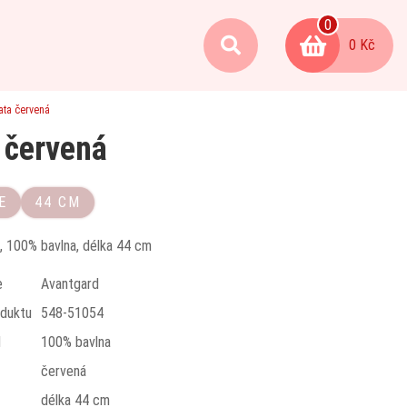
0
0 Kč
ata červená
 červená
E
44 CM
, 100% bavlna, délka 44 cm
e
Avantgard
duktu
548-51054
l
100% bavlna
červená
t
délka 44 cm