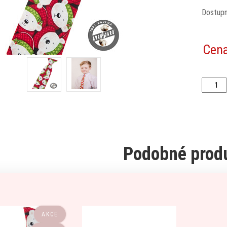
Dostup
Cen
Podobné prod
AKCE