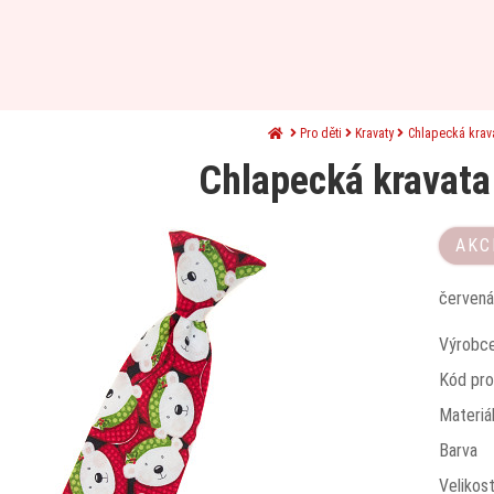
Pro děti
Kravaty
Chlapecká krav
Chlapecká kravata
AKC
červená
Výrobc
Kód pro
Materiá
Barva
Velikos