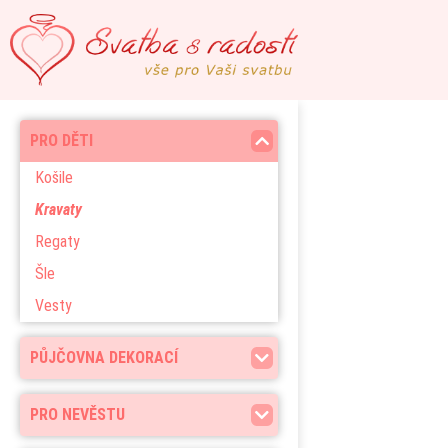
PRO DĚTI
Košile
Kravaty
Regaty
Šle
Vesty
PŮJČOVNA DEKORACÍ
PRO NEVĚSTU