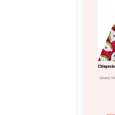
Chlapecká
červená, 10