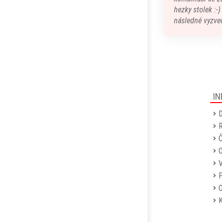
hezky stolek :-
následné vyzved
IN
D
R
Č
P
O