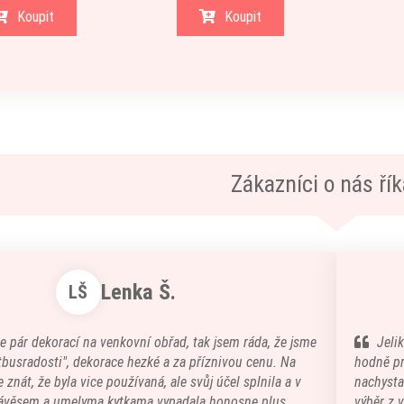
Koupit
Koupit
Zákazníci o nás říka
Lenka Š.
LŠ
e pár dekorací na venkovní obřad, tak jsem ráda, že jsme
Jeli
atbusradosti", dekorace hezké a za příznivou cenu. Na
hodně pr
 znát, že byla vice používaná, ale svůj účel splnila a v
nachystal
ávěsem a umelyma kytkama vypadala honosne plus
výběr z 