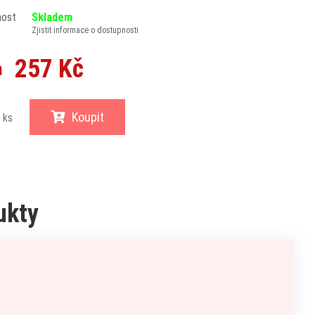
nost
Skladem
Zjistit informace o dostupnosti
257 Kč
a
Koupit
ks
ukty