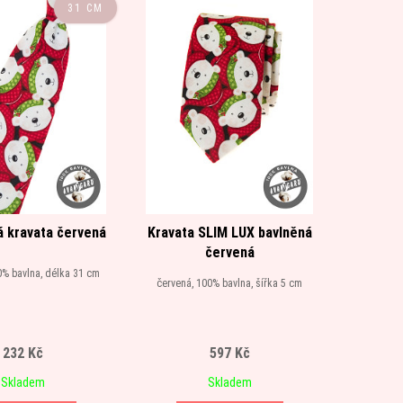
31 CM
 kravata červená
Kravata SLIM LUX bavlněná
červená
0% bavlna, délka 31 cm
červená, 100% bavlna, šířka 5 cm
232 Kč
597 Kč
Skladem
Skladem