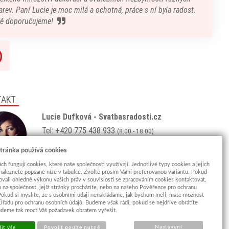
arev. Paní Lucie je moc milá a ochotná, práce s ní byla radost.
ě doporučujeme!
TAKT
Lucie Dufková - Svatbasradosti.cz
Tel: +420 775 438 933
(8:00 - 18:00)
Email:
info@svatbasradosti.cz
tránka používá cookies
ch fungují cookies, které naše společnosti využívají. Jednotlivé typy cookies a jejich
Showroom
naleznete popsané níže v tabulce. Zvolte prosím Vámi preferovanou variantu. Pokud
Jungmannova 627, Kyjov 69701
ovali ohledně výkonu vašich práv v souvislosti se zpracováním cookies kontaktovat,
m na společnost, jejíž stránky procházíte, nebo na našeho Pověřence pro ochranu
Po-Pá: po domluvě (
více info
)
Pokud si myslíte, že s osobními údaji nenakládáme, jak bychom měli, máte možnost
 Úřadu pro ochranu osobních údajů. Budeme však rádi, pokud se nejdříve obrátíte
udeme tak moct Váš požadavek obratem vyřešit.
Nastavení
it vše
Povolit pouze nutné