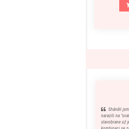
Sháněli jsm
narazili na "sv
slavobrane už je
kombinaci se z