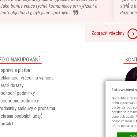
) Jako bonus velice rychlá komunikace pri vyřízení a
stylů a b
nuti objednávky, byli jsme spokojeni.
Rozhodn
Zobrazit všechny
FO O NAKUPOVÁNÍ
KON
oprava a platba
eklamace, vrácení a výměna
asté dotazy
Tato webová s
Obchodní podmínky
Na těchto stránká
Všeobecné podmínky
dobu zpracování 
odmínky smlouvy o pronájmu
byste nás potřeb
obraťte se prosí
chrana osobních údajů
osobních údajů. 
podat stížnost u
Kontakt
přímo na nás a b
Povol