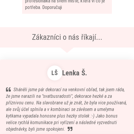
profesionálka na svém místě, která ví co je
potřeba. Doporučuji
Zákazníci o nás říkají...
Lenka Š.
LŠ
Sháněli jsme pár dekorací na venkovní obřad, tak jsem ráda,
že jsme narazili na "svatbusradosti", dekorace hezké a za
příznivou cenu. Na slavobrane už je znát, že byla vice používaná,
ale svůj účel splnila a v kombinaci se závěsem a umelyma
kytkama vypadala honosne plus hezky stolek :-) Jako bonus
velice rychlá komunikace pri vyřízení a následné vyzvednuti
objednávky, byli jsme spokojeni.