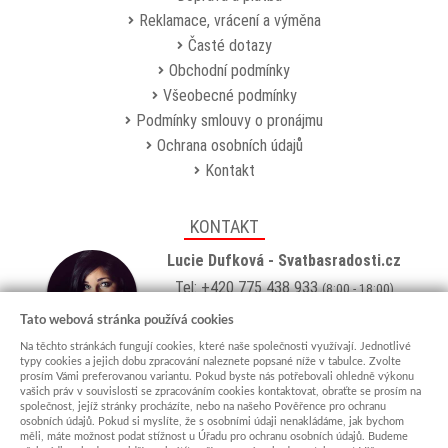
Reklamace, vrácení a výměna
Časté dotazy
Obchodní podmínky
Všeobecné podmínky
Podmínky smlouvy o pronájmu
Ochrana osobních údajů
Kontakt
KONTAKT
Lucie Dufková - Svatbasradosti.cz
Tel: +420 775 438 933
(8:00 - 18:00)
Email:
info@svatbasradosti.cz
Tato webová stránka používá cookies
Na těchto stránkách fungují cookies, které naše společnosti využívají. Jednotlivé
Showroom
typy cookies a jejich dobu zpracování naleznete popsané níže v tabulce. Zvolte
prosím Vámi preferovanou variantu. Pokud byste nás potřebovali ohledně výkonu
Jungmannova 627, Kyjov 69701
vašich práv v souvislosti se zpracováním cookies kontaktovat, obraťte se prosím na
Po-Pá: po domluvě (
více info
)
společnost, jejíž stránky procházíte, nebo na našeho Pověřence pro ochranu
osobních údajů. Pokud si myslíte, že s osobními údaji nenakládáme, jak bychom
měli, máte možnost podat stížnost u Úřadu pro ochranu osobních údajů. Budeme