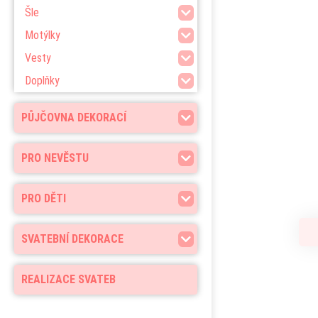
Šle
Motýlky
Vesty
Doplňky
PŮJČOVNA DEKORACÍ
PRO NEVĚSTU
PRO DĚTI
SVATEBNÍ DEKORACE
REALIZACE SVATEB