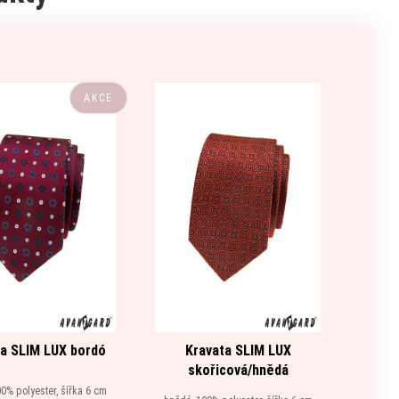
AKCE
a SLIM LUX bordó
Kravata SLIM LUX
K
skořicová/hnědá
0% polyester, šířka 6 cm