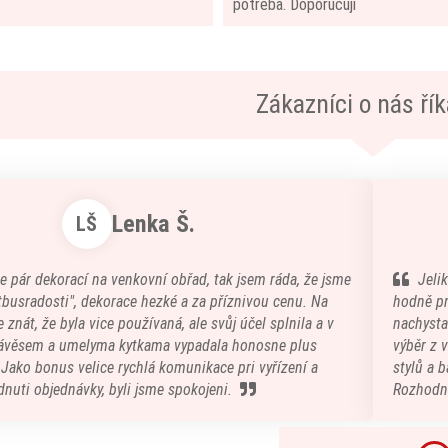
potřeba. Doporučuji
Zákazníci o nás říka
Lenka Š.
LŠ
e pár dekorací na venkovní obřad, tak jsem ráda, že jsme
Jeli
atbusradosti", dekorace hezké a za příznivou cenu. Na
hodně pr
 znát, že byla vice používaná, ale svůj účel splnila a v
nachystal
ávěsem a umelyma kytkama vypadala honosne plus
výběr z 
) Jako bonus velice rychlá komunikace pri vyřízení a
stylů a b
nuti objednávky, byli jsme spokojeni.
Rozhodn