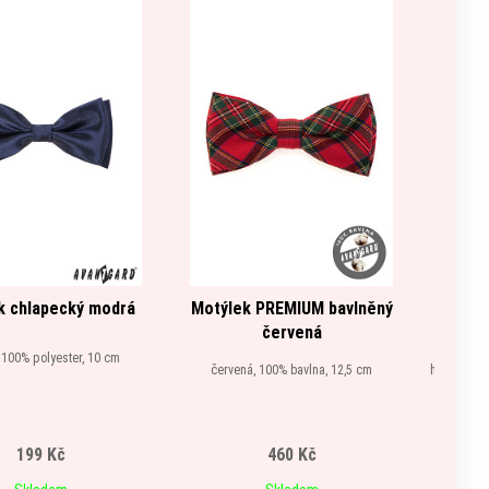
k chlapecký modrá
Motýlek PREMIUM bavlněný
Pánský
červená
t
 100% polyester, 10 cm
červená, 100% bavlna, 12,5 cm
hnědá, 76%
199 Kč
460 Kč