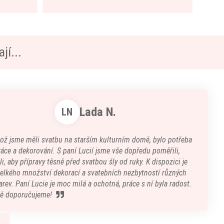
jí...
Lada N.
LN
kož jsme měli svatbu na starším kulturním domě, bylo potřeba
áce a dekorování. S paní Lucií jsme vše dopředu poměřili,
i, aby přípravy těsně před svatbou šly od ruky. K dispozici je
velkého množství dekorací a svatebních nezbytností různých
arev. Paní Lucie je moc milá a ochotná, práce s ní byla radost.
ě doporučujeme!