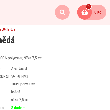
0
0 Kč
ta LUX hnědá
nědá
100% polyester, šířka 7,5 cm
e
Avantgard
duktu
561-81493
l
100% polyester
hnědá
t
šířka 7,5 cm
nost
Skladem