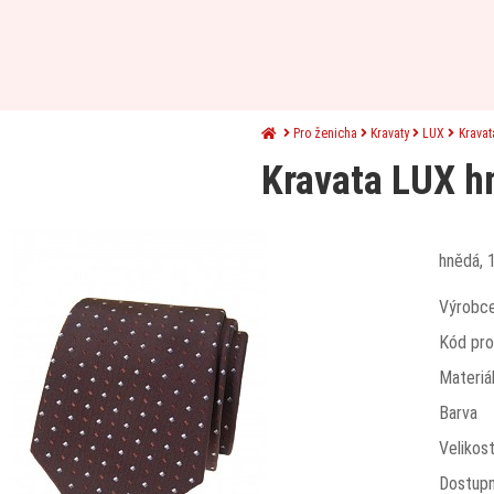
Pro ženicha
Kravaty
LUX
Krava
Kravata LUX h
hnědá, 
Výrobc
Kód pro
Materiá
Barva
Velikos
Dostup