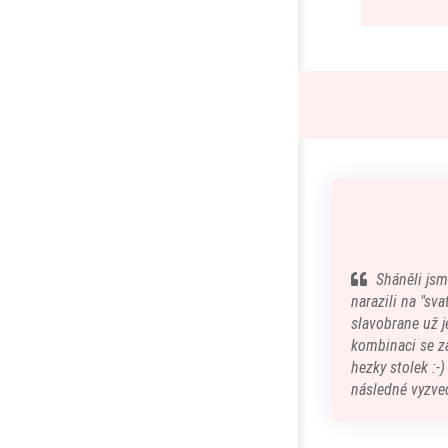
Sháněli jsm
narazili na "sv
slavobrane už je
kombinaci se z
hezky stolek :-
následné vyzved