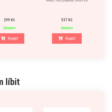
hnědá, 100% polyester, šířka 6 cm
zelená,
299 Kč
537 Kč
Skladem
Skladem
Koupit
Koupit
 líbit