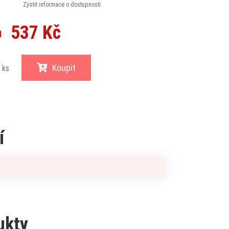
Zjistit informace o dostupnosti
537 Kč
a
Koupit
ks
í
ukty