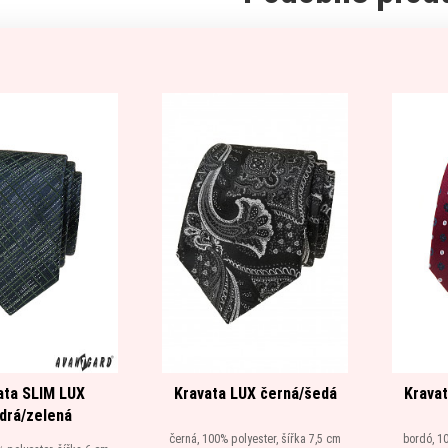
ata SLIM LUX
Kravata LUX černá/šedá
Kravat
drá/zelená
černá, 100% polyester, šířka 7,5 cm
bordó, 10