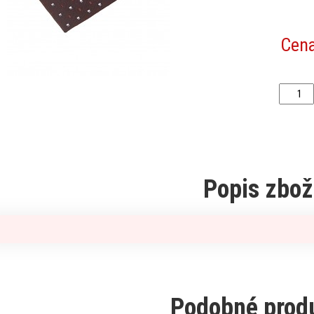
Cen
Popis zbož
Podobné prod