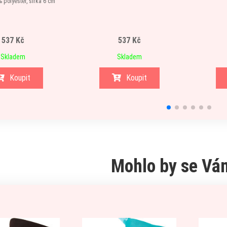
 polyester, šířka 6 cm
537 Kč
537 Kč
Skladem
Skladem
Koupit
Koupit
Mohlo by se Vám