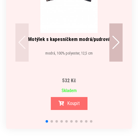
Motýlek s kapesníčkem modrá/pudrová
Šle Y
modrá, 100% polyester, 12,5 cm
modrá, 
532 Kč
Skladem
Koupit