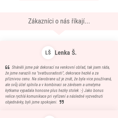
Zákazníci o nás říkají...
Lenka Š.
LŠ
Sháněli jsme pár dekorací na venkovní obřad, tak jsem ráda,
že jsme narazili na "svatbusradosti", dekorace hezké a za
příznivou cenu. Na slavobrane už je znát, že byla vice používaná,
ale svůj účel splnila a v kombinaci se závěsem a umelyma
kytkama vypadala honosne plus hezky stolek :-) Jako bonus
velice rychlá komunikace pri vyřízení a následné vyzvednuti
objednávky, byli jsme spokojeni.