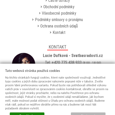
Časté dotazy
Obchodní podmínky
Všeobecné podmínky
Podmínky smlouvy o pronájmu
Ochrana osobních údajů
Kontakt
KONTAKT
Lucie Dufková - Svatbasradosti.cz
Tel: +420 775 438 933
(8:00 - 18:00)
Email:
info@svatbasradosti.cz
Tato webová stránka používá cookies
Na těchto stránkách fungují cookies, které naše společnosti využívají. Jednotlivé
Showroom
typy cookies a jejich dobu zpracování naleznete popsané níže v tabulce. Zvolte
prosím Vámi preferovanou variantu. Pokud byste nás potřebovali ohledně výkonu
Jungmannova 627, Kyjov 69701
vašich práv v souvislosti se zpracováním cookies kontaktovat, obraťte se prosím na
Po-Pá: po domluvě (
více info
)
společnost, jejíž stránky procházíte, nebo na našeho Pověřence pro ochranu
osobních údajů. Pokud si myslíte, že s osobními údaji nenakládáme, jak bychom
měli, máte možnost podat stížnost u Úřadu pro ochranu osobních údajů. Budeme
však rádi, pokud se nejdříve obrátíte přímo na nás a budeme tak moct Váš
požadavek obratem vyřešit.