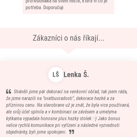
profesionálka na svém místě, která ví co je
potřeba. Doporučuji
Zákazníci o nás říkají...
Lenka Š.
LŠ
Sháněli jsme pár dekorací na venkovní obřad, tak jsem ráda,
že jsme narazili na "svatbusradosti", dekorace hezké a za
příznivou cenu. Na slavobrane už je znát, že byla vice používaná,
ale svůj účel splnila a v kombinaci se závěsem a umelyma
kytkama vypadala honosne plus hezky stolek :-) Jako bonus
velice rychlá komunikace pri vyřízení a následné vyzvednuti
objednávky, byli jsme spokojeni.