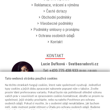
Reklamace, vrácení a výměna
Časté dotazy
Obchodní podmínky
Všeobecné podmínky
Podmínky smlouvy o pronájmu
Ochrana osobních údajů
Kontakt
KONTAKT
Lucie Dufková - Svatbasradosti.cz
Tel: +420 775 438 933
(8:00 - 18:00)
Email:
info@svatbasradosti.cz
Tato webová stránka používá cookies
Na těchto stránkách fungují cookies, které naše společnosti využívají. Jednotlivé
Showroom
typy cookies a jejich dobu zpracování naleznete popsané níže v tabulce. Zvolte
prosím Vámi preferovanou variantu. Pokud byste nás potřebovali ohledně výkonu
Jungmannova 627, Kyjov 69701
vašich práv v souvislosti se zpracováním cookies kontaktovat, obraťte se prosím na
Po-Pá: po domluvě (
více info
)
společnost, jejíž stránky procházíte, nebo na našeho Pověřence pro ochranu
osobních údajů. Pokud si myslíte, že s osobními údaji nenakládáme, jak bychom
měli, máte možnost podat stížnost u Úřadu pro ochranu osobních údajů. Budeme