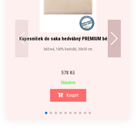
Kapesníček do saka hedvábný PREMIUM béžová
Kape
béžová, 100% hedvábí, 30x30 cm
578 Kč
Skladem
Koupit