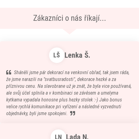
Zákazníci o nás říkají...
Lenka Š.
LŠ
Sháněli jsme pár dekorací na venkovní obřad, tak jsem ráda,
že jsme narazili na "svatbusradosti", dekorace hezké a za
příznivou cenu. Na slavobrane už je znát, že byla vice používaná,
ale svůj účel splnila a v kombinaci se závěsem a umelyma
kytkama vypadala honosne plus hezky stolek :-) Jako bonus
velice rychlá komunikace pri vyřízení a následné vyzvednuti
objednávky, byli jsme spokojeni.
Lada N.
LN