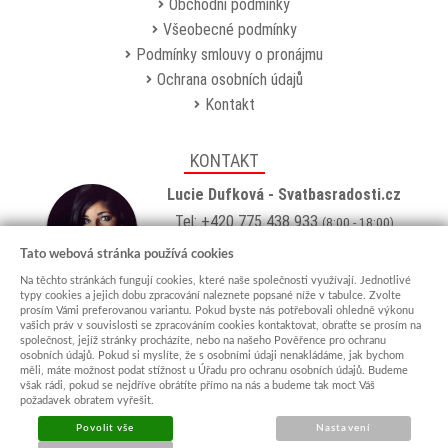
Obchodní podmínky
Všeobecné podmínky
Podmínky smlouvy o pronájmu
Ochrana osobních údajů
Kontakt
KONTAKT
Lucie Dufková - Svatbasradosti.cz
Tel: +420 775 438 933
(8:00 - 18:00)
Email:
info@svatbasradosti.cz
Tato webová stránka používá cookies
Na těchto stránkách fungují cookies, které naše společnosti využívají. Jednotlivé
Showroom
typy cookies a jejich dobu zpracování naleznete popsané níže v tabulce. Zvolte
prosím Vámi preferovanou variantu. Pokud byste nás potřebovali ohledně výkonu
Jungmannova 627, Kyjov 69701
vašich práv v souvislosti se zpracováním cookies kontaktovat, obraťte se prosím na
Po-Pá: po domluvě (
více info
)
společnost, jejíž stránky procházíte, nebo na našeho Pověřence pro ochranu
osobních údajů. Pokud si myslíte, že s osobními údaji nenakládáme, jak bychom
měli, máte možnost podat stížnost u Úřadu pro ochranu osobních údajů. Budeme
však rádi, pokud se nejdříve obrátíte přímo na nás a budeme tak moct Váš
požadavek obratem vyřešit.
Povolit vše
Nastavení