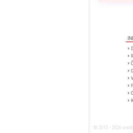
IN
D
R
Č
P
O
© 2015 - 2026 svatb