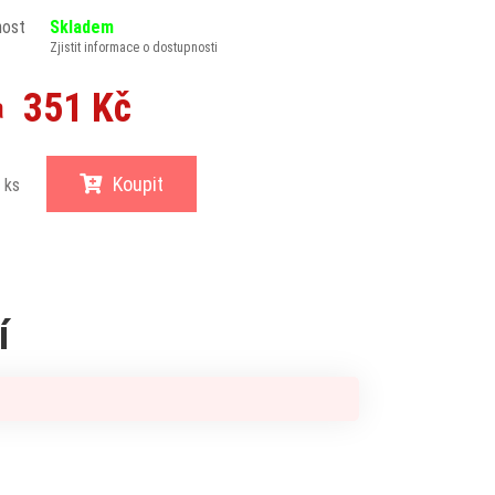
nost
Skladem
Zjistit informace o dostupnosti
351 Kč
a
Koupit
ks
í