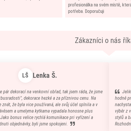
profesionálka na svém místě, která
potřeba. Doporučuji
Zákazníci o nás říka
Lenka Š.
LŠ
e pár dekorací na venkovní obřad, tak jsem ráda, že jsme
Jeli
atbusradosti", dekorace hezké a za příznivou cenu. Na
hodně pr
 znát, že byla vice používaná, ale svůj účel splnila a v
nachystal
ávěsem a umelyma kytkama vypadala honosne plus
výběr z 
) Jako bonus velice rychlá komunikace pri vyřízení a
stylů a b
nuti objednávky, byli jsme spokojeni.
Rozhodn