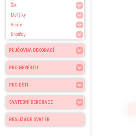
Šle
Motýlky
Vesty
Doplňky
PŮJČOVNA DEKORACÍ
PRO NEVĚSTU
PRO DĚTI
SVATEBNÍ DEKORACE
REALIZACE SVATEB