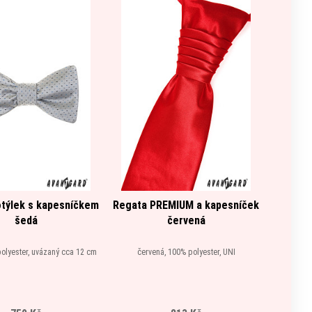
týlek s kapesníčkem
Regata PREMIUM a kapesníček
Motýl
šedá
červená
olyester, uvázaný cca 12 cm
červená, 100% polyester, UNI
čer