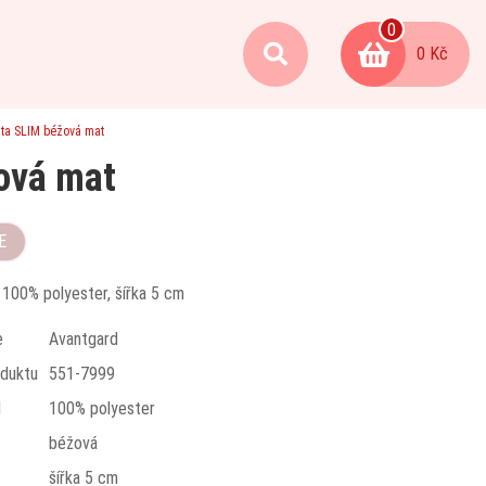
0
0 Kč
ata SLIM béžová mat
ová mat
E
 100% polyester, šířka 5 cm
e
Avantgard
duktu
551-7999
l
100% polyester
béžová
t
šířka 5 cm