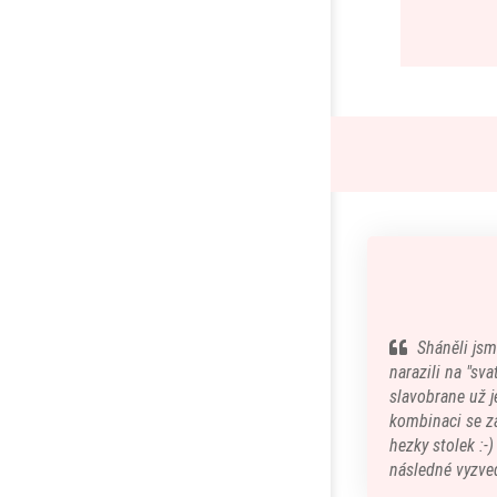
Sháněli jsm
narazili na "sv
slavobrane už je
kombinaci se z
hezky stolek :-
následné vyzved