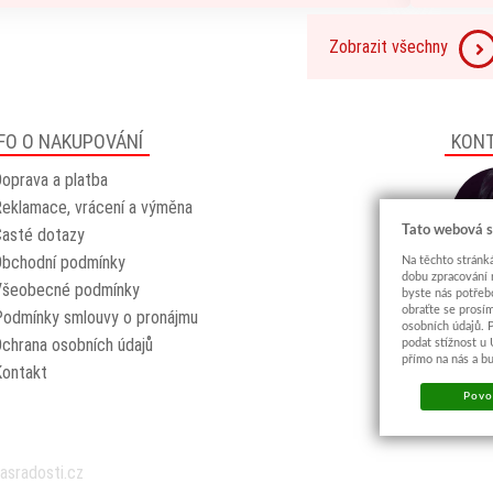
Zobrazit všechny
FO O NAKUPOVÁNÍ
KON
oprava a platba
eklamace, vrácení a výměna
Tato webová s
asté dotazy
Obchodní podmínky
Na těchto stránká
dobu zpracování 
Všeobecné podmínky
byste nás potřeb
obraťte se prosí
odmínky smlouvy o pronájmu
osobních údajů. 
chrana osobních údajů
podat stížnost u
přímo na nás a b
Kontakt
Povol
asradosti.cz