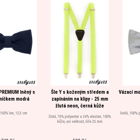
PREMIUM lněný s
Šle Y s koženým středem a
Vázací mo
níčkem modrá
zapínáním na klipy - 25 mm
žlutá neon, černá kůže
100% len, 12,5 cm
šedá, 100% p
žlutá, 76% polyester a 24% elastan, 100%
kůže, uni velikost, šíře 25 mm