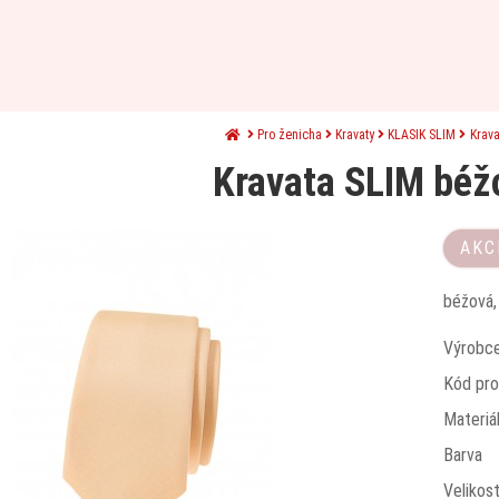
Pro ženicha
Kravaty
KLASIK SLIM
Krav
Kravata SLIM béž
AKC
béžová,
Výrobc
Kód pro
Materiá
Barva
Velikos