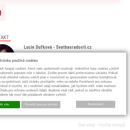
TAKT
Lucie Dufková - Svatbasradosti.cz
Tel: +420 775 438 933
(8:00 - 18:00)
tránka používá cookies
Email:
info@svatbasradosti.cz
ch fungují cookies, které naše společnosti využívají. Jednotlivé typy cookies a jejich
naleznete popsané níže v tabulce. Zvolte prosím Vámi preferovanou variantu. Pokud
Showroom
ovali ohledně výkonu vašich práv v souvislosti se zpracováním cookies kontaktovat,
Jungmannova 627, Kyjov 69701
m na společnost, jejíž stránky procházíte, nebo na našeho Pověřence pro ochranu
Pokud si myslíte, že s osobními údaji nenakládáme, jak bychom měli, máte možnost
Po-Pá: po domluvě (
více info
)
 Úřadu pro ochranu osobních údajů. Budeme však rádi, pokud se nejdříve obrátíte
udeme tak moct Váš požadavek obratem vyřešit.
Nastavení
it vše
Povolit pouze nutné
Sun-shop
-
tvorba eshopů