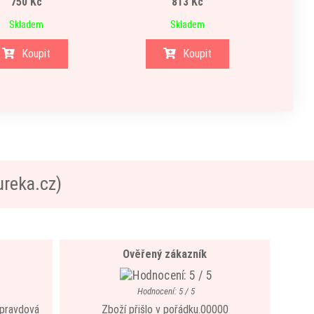
750 Kč
813 Kč
Skladem
Skladem
Koupit
Koupit
ureka.cz)
Ověřený zákazník
Hodnocení: 5 / 5
 opravdová
Zboží přišlo v pořádku.00000