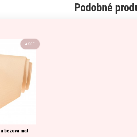
Podobné prod
AKCE
ta béžová mat