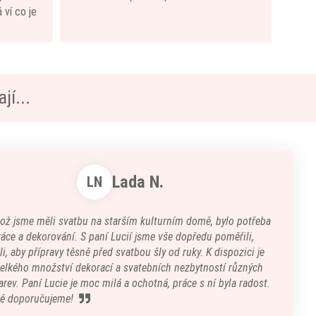
 ví co je
jí...
Lada N.
LN
kož jsme měli svatbu na starším kulturním domě, bylo potřeba
áce a dekorování. S paní Lucií jsme vše dopředu poměřili,
i, aby přípravy těsně před svatbou šly od ruky. K dispozici je
velkého množství dekorací a svatebních nezbytností různých
arev. Paní Lucie je moc milá a ochotná, práce s ní byla radost.
ě doporučujeme!