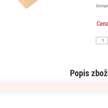
Dostup
Cen
Popis zbož