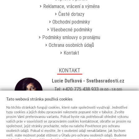
Reklamace, vrácení a výměna
Časté dotazy
Obchodní podmínky
Všeobecné podmínky
Podmínky smlouvy o pronájmu
Ochrana osobních údajů
Kontakt
KONTAKT
Lucie Dufková - Svatbasradosti.cz
Tel: +420 775 438 933
(8:00 - 18:00)
Email:
info@svatbasradosti.cz
Tato webová stránka používá cookies
Na těchto stránkách fungují cookies, které naše společnosti využívají. Jednotlivé
Showroom
typy cookies a jejich dobu zpracování naleznete popsané níže v tabulce. Zvolte
prosím Vámi preferovanou variantu. Pokud byste nás potřebovali ohledně výkonu
Jungmannova 627, Kyjov 69701
vašich práv v souvislosti se zpracováním cookies kontaktovat, obraťte se prosím na
Po-Pá: po domluvě (
více info
)
společnost, jejíž stránky procházíte, nebo na našeho Pověřence pro ochranu
osobních údajů. Pokud si myslíte, že s osobními údaji nenakládáme, jak bychom
měli, máte možnost podat stížnost u Úřadu pro ochranu osobních údajů. Budeme