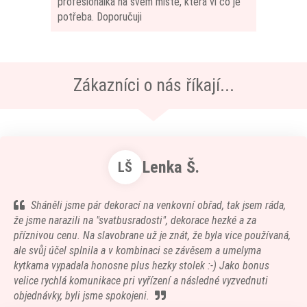
profesionálka na svém místě, která ví co je
potřeba. Doporučuji
Zákazníci o nás říkají...
Lenka Š.
LŠ
Sháněli jsme pár dekorací na venkovní obřad, tak jsem ráda,
že jsme narazili na "svatbusradosti", dekorace hezké a za
příznivou cenu. Na slavobrane už je znát, že byla vice používaná,
ale svůj účel splnila a v kombinaci se závěsem a umelyma
kytkama vypadala honosne plus hezky stolek :-) Jako bonus
velice rychlá komunikace pri vyřízení a následné vyzvednuti
objednávky, byli jsme spokojeni.